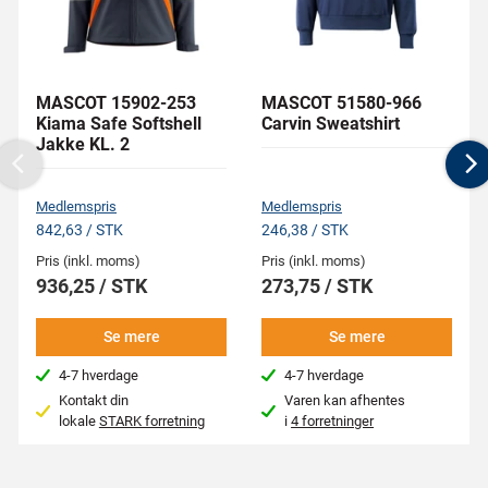
MASCOT 15902-253
MASCOT 51580-966
Kiama Safe Softshell
Carvin Sweatshirt
Jakke KL. 2
Previous
N
Medlemspris
Medlemspris
842,63 / STK
246,38 / STK
Pris (inkl. moms)
Pris (inkl. moms)
936,25 / STK
273,75 / STK
Se mere
Se mere
4-7 hverdage
4-7 hverdage
Kontakt din
Varen kan afhentes
lokale
STARK forretning
i
4 forretninger