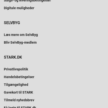
Salgs- og leveringsbetingelser
Digitale muligheder
SELVBYG
Læs mere om SelvByg
Bliv SelvByg-medlem
STARK.DK
Privatlivspolitik
Handelsbetingelser
Tilgængelighed
Gavekort til STARK
Tilmeld nyhedsbrev
Få login til STARK.dk