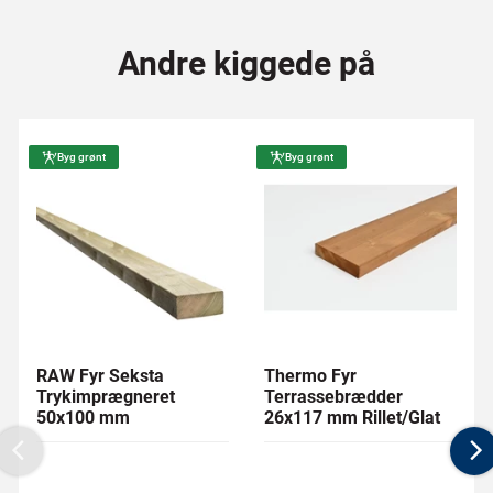
Andre kiggede på
Byg grønt
Byg grønt
RAW Fyr Seksta
Thermo Fyr
Trykimprægneret
Terrassebrædder
50x100 mm
26x117 mm Rillet/Glat
Previous
N