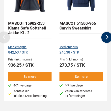
MASCOT 15902-253
MASCOT 51580-966
Kiama Safe Softshell
Carvin Sweatshirt
Jakke KL. 2
Previous
N
Medlemspris
Medlemspris
842,63 / STK
246,38 / STK
Pris (inkl. moms)
Pris (inkl. moms)
936,25 / STK
273,75 / STK
Se mere
Se mere
4-7 hverdage
4-7 hverdage
Kontakt din
Varen kan afhentes
lokale
STARK forretning
i
4 forretninger