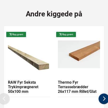
Andre kiggede på
Byg grønt
Byg grønt
RAW Fyr Seksta
Thermo Fyr
Trykimprægneret
Terrassebrædder
50x100 mm
26x117 mm Rillet/Glat
Previous
N