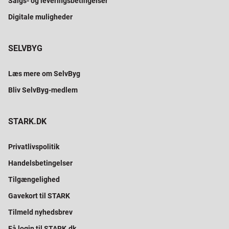
Salgs- og leveringsbetingelser
Digitale muligheder
SELVBYG
Læs mere om SelvByg
Bliv SelvByg-medlem
STARK.DK
Privatlivspolitik
Handelsbetingelser
Tilgængelighed
Gavekort til STARK
Tilmeld nyhedsbrev
Få login til STARK.dk