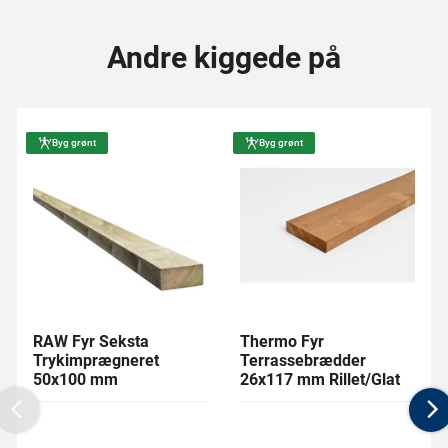
Andre kiggede på
Byg grønt
Byg grønt
RAW Fyr Seksta
Thermo Fyr
Trykimprægneret
Terrassebrædder
50x100 mm
26x117 mm Rillet/Glat
Previous
N