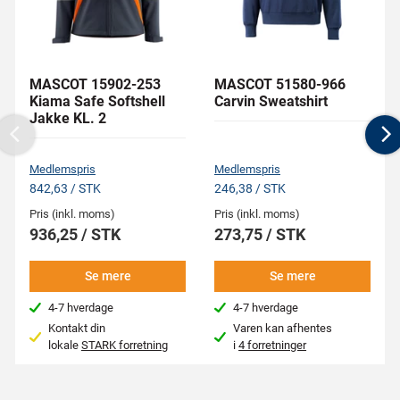
MASCOT 15902-253
MASCOT 51580-966
Kiama Safe Softshell
Carvin Sweatshirt
Jakke KL. 2
Previous
N
Medlemspris
Medlemspris
842,63 / STK
246,38 / STK
Pris (inkl. moms)
Pris (inkl. moms)
936,25 / STK
273,75 / STK
Se mere
Se mere
4-7 hverdage
4-7 hverdage
Kontakt din
Varen kan afhentes
lokale
STARK forretning
i
4 forretninger