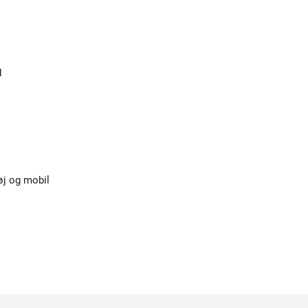
d
øj og mobil