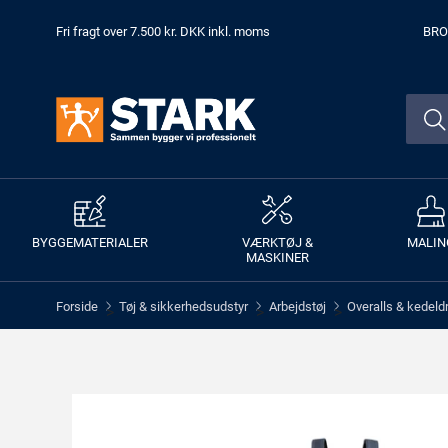
Fri fragt over 7.500 kr. DKK inkl. moms
BRO
BYGGEMATERIALER
VÆRKTØJ &
MALIN
MASKINER
Forside
Tøj & sikkerhedsudstyr
Arbejdstøj
Overalls & kedeld
>
>
>