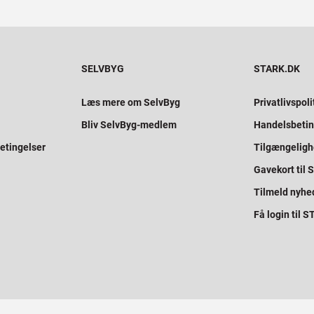
SELVBYG
STARK.DK
Læs mere om SelvByg
Privatlivspoli
Bliv SelvByg-medlem
Handelsbetin
etingelser
Tilgængelig
Gavekort til
Tilmeld nyhe
Få login til 