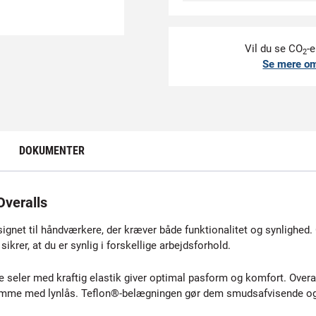
Vil du se CO
-e
2
Se mere o
DOKUMENTER
veralls
et til håndværkere, der kræver både funktionalitet og synlighed. O
ikrer, at du er synlig i forskellige arbejdsforhold.
eler med kraftig elastik giver optimal pasform og komfort. Overal
med lynlås. Teflon®-belægningen gør dem smudsafvisende og letter