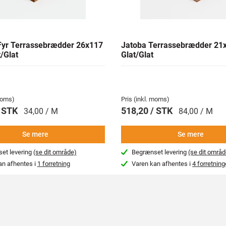
yr Terrassebrædder 26x117
Jatoba Terrassebrædder 2
/Glat
Glat/Glat
 moms)
Pris (inkl. moms)
/ STK
518,20 / STK
34,00 / M
84,00 / M
Se mere
Se mere
et levering
(se dit område)
Begrænset levering
(se dit områd
an afhentes i
1 forretning
Varen kan afhentes i
4 forretning