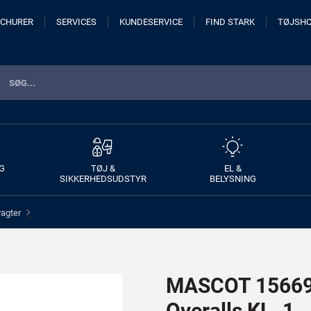
CHURER
SERVICES
KUNDESERVICE
FIND STARK
TØJSH
G
TØJ &
EL &
SIKKERHEDSUDSTYR
BELYSNING
ragter
>
MASCOT 15669-
Overalls KL. 1