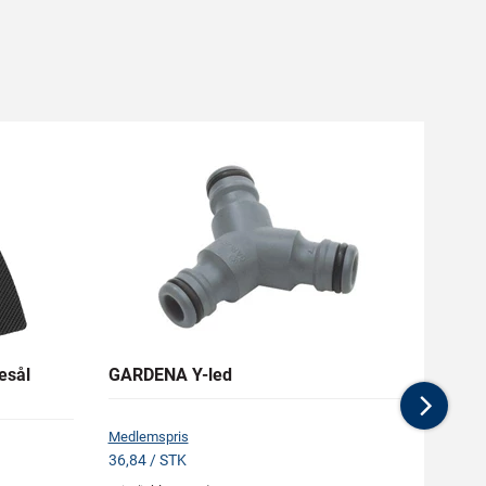
esål
GARDENA Y-led
GARDE
Nex
Medlemspris
Medlem
36,84 / STK
61,15 