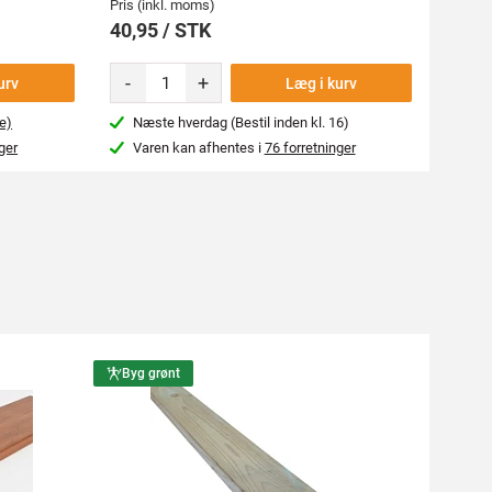
Pris (inkl. moms)
Pris (i
40,95 / STK
67,9
-
+
-
urv
Læg i kurv
e)
Næste hverdag (Bestil inden kl. 16)
Næs
ger
Varen kan afhentes i
76 forretninger
Var
Byg grønt
Byg g