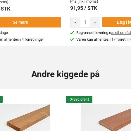
Pris (inkl. moms)
 moms)
91,95 / STK
/ STK
-
+
Læg i k
Se mere
rdage
Begrænset levering
(se dit områd
an afhentes i
4 forretninger
Varen kan afhentes i
17 forretnin
Andre kiggede på
Byg grønt