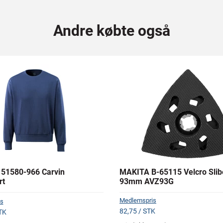
Andre købte også
51580-966 Carvin
MAKITA B-65115 Velcro Slib
rt
93mm AVZ93G
Medlemspris
s
82,75 / STK
TK