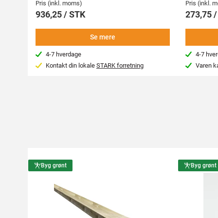
Pris (inkl. moms)
Pris (inkl.
936,25 / STK
273,75 
Se mere
4-7 hverdage
4-7 hve
Kontakt din lokale
STARK forretning
Varen k
Byg grønt
Byg grønt