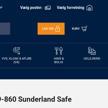
Vælg postnr:
Vælg forretning
OP
LOG IND
KURV
VVS, KLOAK & AFLØB
HAVE &
UDLEJNING
(VA)
BOLIG
860 Sunderland Safe