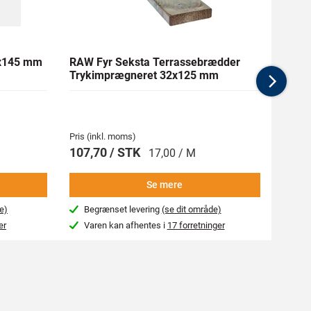
1x145 mm
RAW Fyr Seksta Terrassebrædder
Ther
Trykimprægneret 32x125 mm
mm Gl
Nex
Pris (inkl. moms)
Pris (i
107,70 / STK
269,
17,00 / M
Se mere
e)
Begrænset levering
(se dit område)
Beg
er
Varen kan afhentes i
17 forretninger
Var