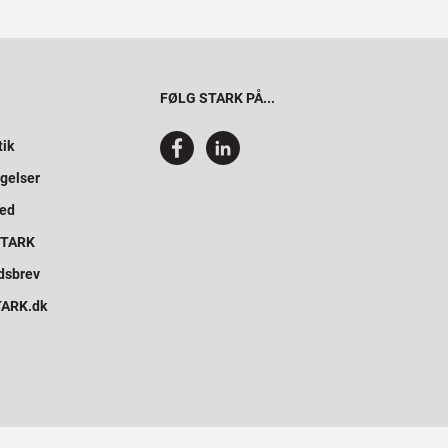
FØLG STARK PÅ...
tik
gelser
hed
 STARK
dsbrev
STARK.dk