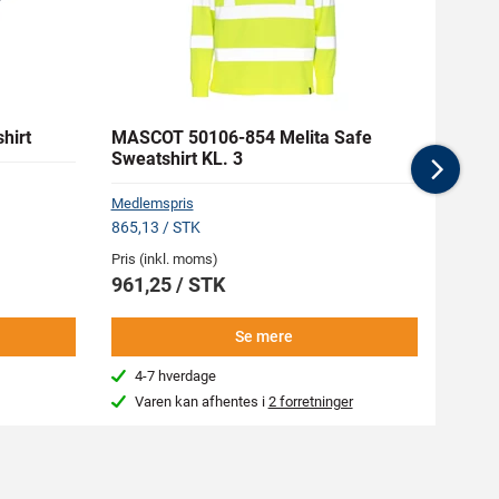
hirt
MASCOT 50106-854 Melita Safe
MASC
Sweatshirt KL. 3
Overa
Nex
Medlemspris
Medlem
865,13 / STK
1.146,
Pris (inkl. moms)
Pris (i
961,25 / STK
1.27
Se mere
4-7 hverdage
4-7
Varen kan afhentes i
2 forretninger
Kon