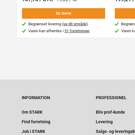
Se mere
Begrænset levering
(se dit område)
Begræns
Varen kan afhentes i
51 forretninger
Varen k
INFORMATION
PROFESSIONEL
Om STARK
Bliv prof-kunde
Find forretning
Levering
Job i STARK
Salgs- og leveringsb