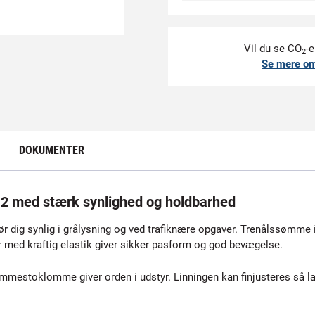
Vil du se CO
-e
2
Se mere o
DOKUMENTER
 2 med stærk synlighed og holdbarhed
r dig synlig i grålysning og ved trafiknære opgaver. Trenålssømme i 
med kraftig elastik giver sikker pasform og god bevægelse.
oklomme giver orden i udstyr. Linningen kan finjusteres så lag