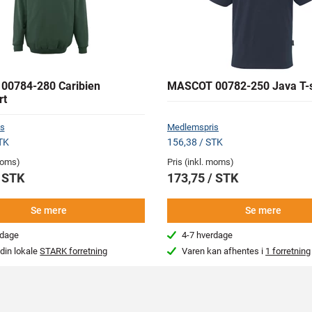
00784-280 Caribien
MASCOT 00782-250 Java T-s
rt
s
Medlemspris
TK
156,38 / STK
 moms)
Pris (inkl. moms)
/ STK
173,75 / STK
Se mere
Se mere
rdage
4-7 hverdage
din lokale
STARK forretning
Varen kan afhentes i
1 forretning