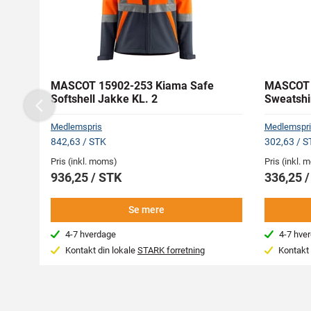
MASCOT 15902-253 Kiama Safe
MASCOT 
Softshell Jakke KL. 2
Sweatshi
Previous
Medlemspris
Medlemspri
842,63 / STK
302,63 / S
Pris (inkl. moms)
Pris (inkl.
936,25 / STK
336,25 
Se mere
4-7 hverdage
4-7 hve
Kontakt din lokale
STARK forretning
Kontakt 