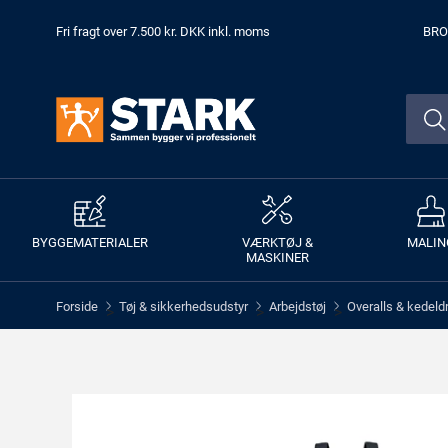
Fri fragt over 7.500 kr. DKK inkl. moms
BRO
BYGGEMATERIALER
VÆRKTØJ &
MALIN
MASKINER
Forside
Tøj & sikkerhedsudstyr
Arbejdstøj
Overalls & kedeld
>
>
>