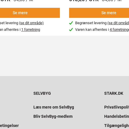
Se mere
Se mere
et levering
(se dit område)
Begrænset levering
(se dit områd
an afhentes i
1 forretning
Varen kan afhentes i
4 forretning
SELVBYG
STARK.DK
Læs mere om SelvByg
Privatlivspoli
Bliv SelvByg-medlem
Handelsbetin
etingelser
Tilgængelig