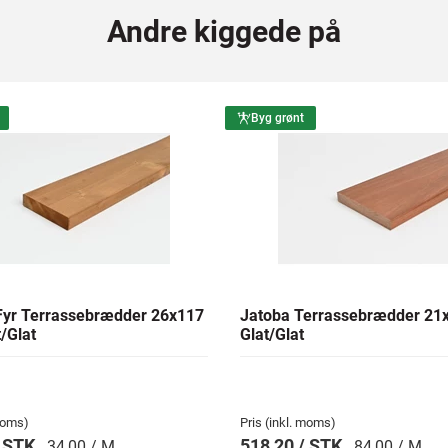
Andre kiggede på
Byg grønt
yr Terrassebrædder 26x117
Jatoba Terrassebrædder 2
/Glat
Glat/Glat
 moms)
Pris (inkl. moms)
/ STK
518,20 / STK
34,00 / M
84,00 / M