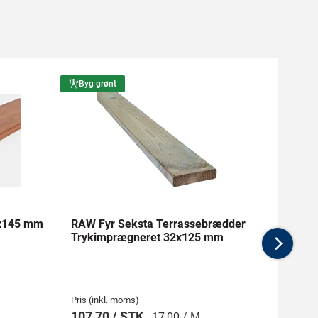
Byg grønt
Byg g
1x145 mm
RAW Fyr Seksta Terrassebrædder
Ther
Trykimprægneret 32x125 mm
mm Gl
Nex
Pris (inkl. moms)
Pris (i
107,70 / STK
269,
17,00 / M