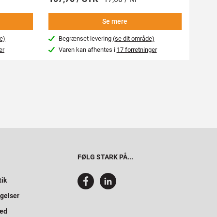
Se mere
e)
Begrænset levering
(se dit område)
Beg
er
Varen kan afhentes i
17 forretninger
Var
FØLG STARK PÅ...
tik
gelser
hed