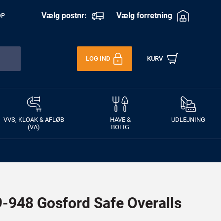
Vælg postnr:
Vælg forretning
OP
LOG IND
KURV
VVS, KLOAK & AFLØB
HAVE &
UDLEJNING
(VA)
BOLIG
948 Gosford Safe Overalls