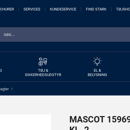
CHURER
SERVICES
KUNDESERVICE
FIND STARK
TØJSH
G
TØJ &
EL &
SIKKERHEDSUDSTYR
BELYSNING
ragter
>
MASCOT 15969-
KL. 2