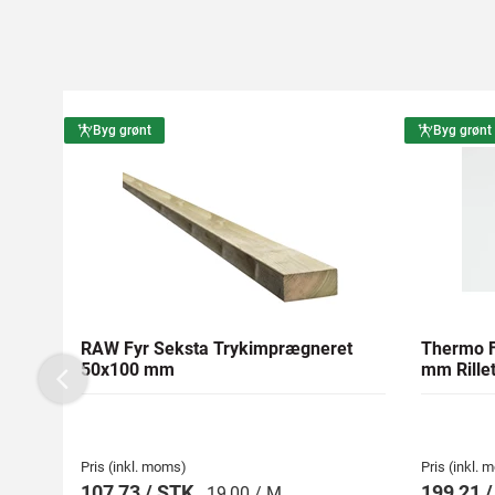
Byg grønt
Byg grønt
RAW Fyr Seksta Trykimprægneret
Thermo F
50x100 mm
mm Rillet
Previous
Pris (inkl. moms)
Pris (inkl.
107,73 / STK
199,21 
19,00 / M