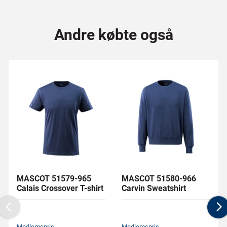
Andre købte også
MASCOT 51579-965
MASCOT 51580-966
Calais Crossover T-shirt
Carvin Sweatshirt
Previous
N
Medlemspris
Medlemspris