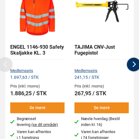
ENGEL 1146-930 Safety
TAJIMA CNV-Just
Skaljakke KL. 3
Fugepistol
Previous
N
Medlemspris
Medlemspris
1.697,63 / STK
241,15 / STK
Pris (inkl. moms)
Pris (inkl. moms)
1.886,25 / STK
267,95 / STK
Se mere
Se mere
Begrænset
Næste hverdag (Bestil
levering
(se dit område)
inden kl. 16)
Varen kan afhentes
Varen kan afhentes
i
1 forretning
i
74 forretninger