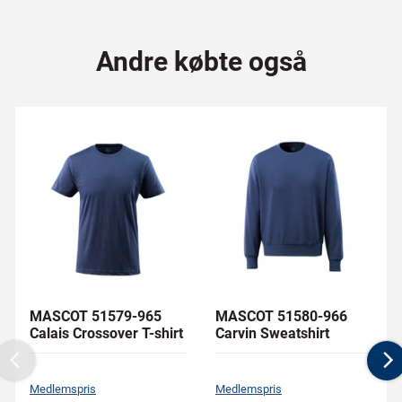
Andre købte også
MASCOT 51579-965
MASCOT 51580-966
Calais Crossover T-shirt
Carvin Sweatshirt
Previous
N
Medlemspris
Medlemspris