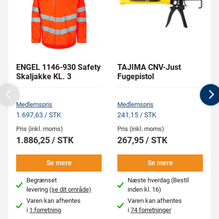
ENGEL 1146-930 Safety
TAJIMA CNV-Just
Skaljakke KL. 3
Fugepistol
Previous
N
Medlemspris
Medlemspris
1.697,63 / STK
241,15 / STK
Pris (inkl. moms)
Pris (inkl. moms)
1.886,25 / STK
267,95 / STK
Se mere
Se mere
Begrænset
Næste hverdag (Bestil
levering
(se dit område)
inden kl. 16)
Varen kan afhentes
Varen kan afhentes
i
1 forretning
i
74 forretninger