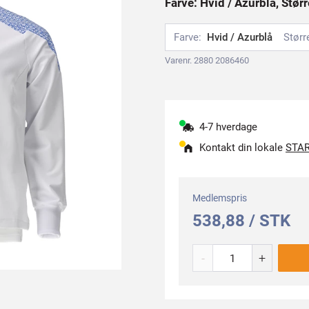
Farve: Hvid / Azurblå, Størr
Farve:
Hvid / Azurblå
Størr
Varenr. 2880 2086460
4-7 hverdage
Kontakt din lokale
STAR
Medlemspris
538,88 / STK
-
+