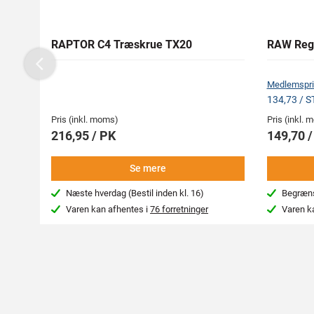
RAPTOR C4 Træskrue TX20
RAW Reg
Previous
Medlemspri
134,73 / 
Pris (inkl. moms)
Pris (inkl.
216,95 / PK
149,70 
Se mere
Næste hverdag (Bestil inden kl. 16)
Begræns
Varen kan afhentes i
76 forretninger
Varen k