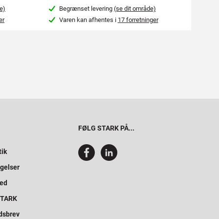
e)
Begrænset levering
(se dit område)
Beg
er
Varen kan afhentes i
17 forretninger
Var
FØLG STARK PÅ...
tik
gelser
hed
 STARK
dsbrev