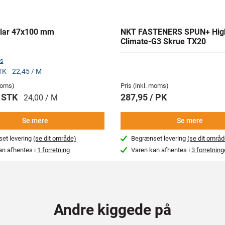
lar 47x100 mm
NKT FASTENERS SPUN+ Hig
Climate-G3 Skrue TX20
s
STK
22,45 / M
 moms)
Pris (inkl. moms)
/ STK
287,95 / PK
24,00 / M
Se mere
Se mere
et levering
(se dit område)
Begrænset levering
(se dit områd
an afhentes i
1 forretning
Varen kan afhentes i
3 forretning
Andre kiggede på