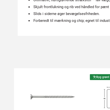
Ultimativt, hurtigtørrende strækstof – lav vægt,
Skjult frontlukning og rib ved håndled for pæn
Slids i siderne øger bevægelsesfriheden.
Forberedt til mærkning og chip; egnet til indust
Byg grønt