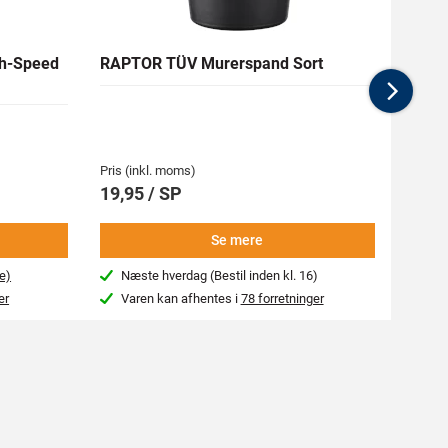
h-Speed
RAPTOR TÜV Murerspand Sort
RAW H
Nex
Medlem
62,94 
Pris (inkl. moms)
Pris (i
19,95 / SP
69,9
Se mere
e)
Næste hverdag (Bestil inden kl. 16)
Beg
er
Varen kan afhentes i
78 forretninger
Var