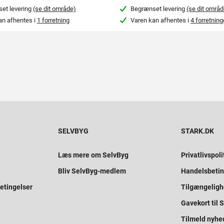
et levering
(se dit område)
Begrænset levering
(se dit områd
an afhentes i
1 forretning
Varen kan afhentes i
4 forretning
SELVBYG
STARK.DK
Læs mere om SelvByg
Privatlivspoli
Bliv SelvByg-medlem
Handelsbetin
etingelser
Tilgængelig
Gavekort til
Tilmeld nyhe