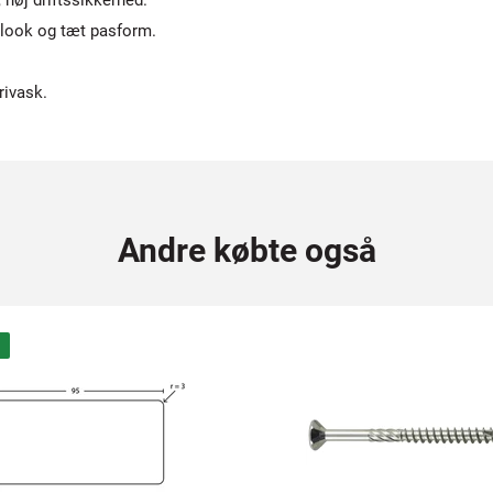
 høj driftssikkerhed.
t look og tæt pasform.
rivask.
Andre købte også