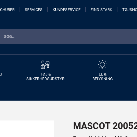
CHURER
SERVICES
KUNDESERVICE
FIND STARK
TØJSH
G
TØJ &
EL &
SIKKERHEDSUDSTYR
BELYSNING
MASCOT 20052 