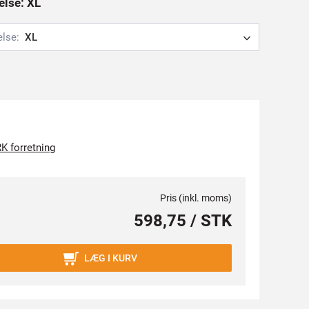
else: XL
else:
XL
K forretning
Pris (inkl. moms)
598,75 / STK
LÆG I KURV