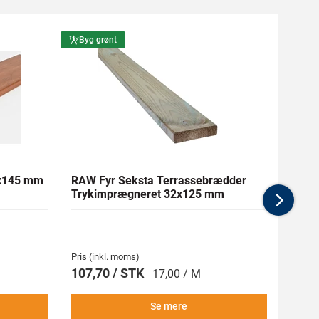
Byg grønt
Byg g
1x145 mm
RAW Fyr Seksta Terrassebrædder
Ther
Trykimprægneret 32x125 mm
mm Gl
Nex
Pris (inkl. moms)
Pris (i
107,70 / STK
269,
17,00 / M
Se mere