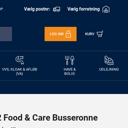
Vælg postnr:
Vælg forretning
OP
LOG IND
KURV
VVS, KLOAK & AFLØB
HAVE &
UDLEJNING
(VA)
BOLIG
Food & Care Busseronne