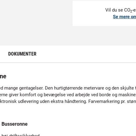
Vil du se CO
-e
2
Se mere o
DOKUMENTER
nne
ed mange gentagelser. Den hurtigtørrende metervare og den skjulte tr
derne giver komfort og bevægelse ved arbejde ved borde og maskiner.
ktronisk udlevering uden ekstra håndtering. Farvemarkering pr. størr
e Busseronne