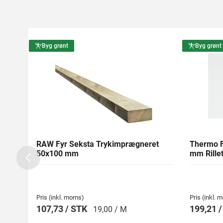
Byg grønt
Byg grønt
RAW Fyr Seksta Trykimprægneret
Thermo F
50x100 mm
mm Rillet
Previous
Pris (inkl. moms)
Pris (inkl.
107,73 / STK
199,21 
19,00 / M