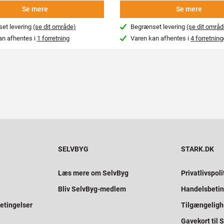
Se mere
Se mere
et levering
(se dit område)
Begrænset levering
(se dit områd
an afhentes i
1 forretning
Varen kan afhentes i
4 forretning
SELVBYG
STARK.DK
Læs mere om SelvByg
Privatlivspoli
Bliv SelvByg-medlem
Handelsbetin
etingelser
Tilgængelig
Gavekort til