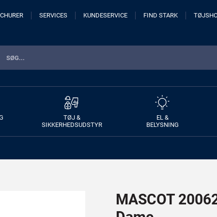
CHURER
SERVICES
KUNDESERVICE
FIND STARK
TØJSH
G
TØJ &
EL &
SIKKERHEDSUDSTYR
BELYSNING
MASCOT 20062 
Dame