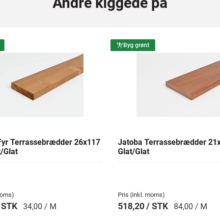
Andre kiggede på
Byg grønt
yr Terrassebrædder 26x117
Jatoba Terrassebrædder 2
/Glat
Glat/Glat
 moms)
Pris (inkl. moms)
/ STK
518,20 / STK
34,00 / M
84,00 / M