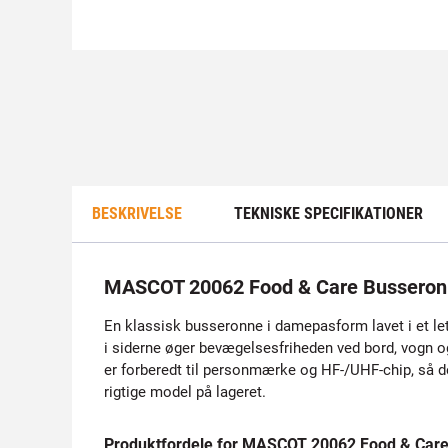
BESKRIVELSE
TEKNISKE SPECIFIKATIONER
MASCOT 20062 Food & Care Bussero
En klassisk busseronne i damepasform lavet i et let
i siderne øger bevægelsesfriheden ved bord, vogn o
er forberedt til personmærke og HF-/UHF-chip, så de
rigtige model på lageret.
Produktfordele for MASCOT 20062 Food & Car