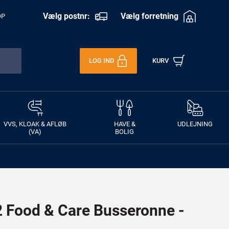
Vælg postnr:
Vælg forretning
OP
LOG IND
KURV
VVS, KLOAK & AFLØB
HAVE &
UDLEJNING
(VA)
BOLIG
Food & Care Busseronne -