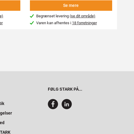
Se mere
e)
Begrænset levering
(se dit område)
Beg
er
Varen kan afhentes i
18 forretninger
Var
FØLG STARK PÅ...
tik
gelser
hed
 STARK