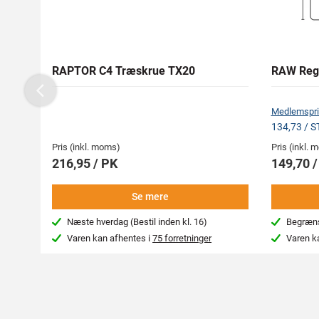
RAPTOR C4 Træskrue TX20
RAW Reg
Previous
Medlemspri
134,73 / 
Pris (inkl. moms)
Pris (inkl.
216,95 / PK
149,70 
Se mere
Næste hverdag (Bestil inden kl. 16)
Begræns
Varen kan afhentes i
75 forretninger
Varen k