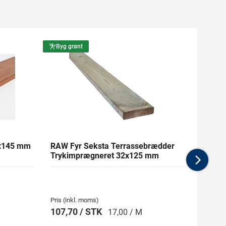
Byg grønt
Byg g
1x145 mm
RAW Fyr Seksta Terrassebrædder
Ther
Trykimprægneret 32x125 mm
mm Gl
Nex
Pris (inkl. moms)
Pris (i
107,70 / STK
269,
17,00 / M