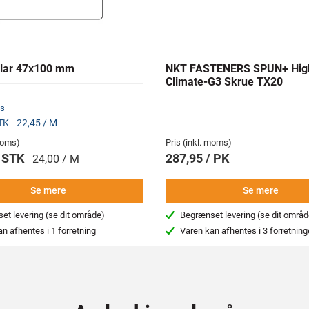
lar 47x100 mm
NKT FASTENERS SPUN+ Hig
Climate-G3 Skrue TX20
s
STK
22,45 / M
 moms)
Pris (inkl. moms)
/ STK
287,95 / PK
24,00 / M
Se mere
Se mere
et levering
(se dit område)
Begrænset levering
(se dit områd
an afhentes i
1 forretning
Varen kan afhentes i
3 forretning