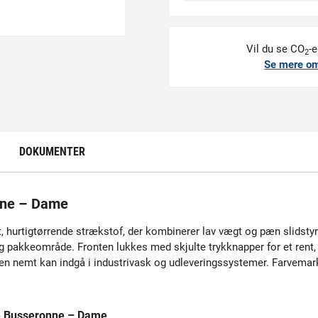
Vil du se CO
-e
2
Se mere o
DOKUMENTER
nne – Dame
, hurtigtørrende strækstof, der kombinerer lav vægt og pæn slidstyr
g pakkeområde. Fronten lukkes med skjulte trykknapper for et rent
n nemt kan indgå i industrivask og udleveringssystemer. Farvemarker
e Busseronne – Dame