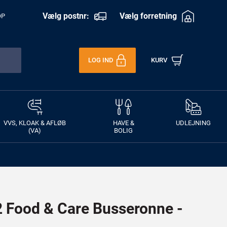
Vælg postnr:
Vælg forretning
OP
LOG IND
KURV
VVS, KLOAK & AFLØB
HAVE &
UDLEJNING
(VA)
BOLIG
Food & Care Busseronne -