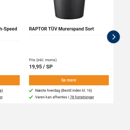
h-Speed
RAPTOR TÜV Murerspand Sort
RAW H
Nex
Medlem
62,94 
Pris (inkl. moms)
Pris (i
19,95 / SP
69,9
Se mere
e)
Næste hverdag (Bestil inden kl. 16)
Beg
er
Varen kan afhentes i
78 forretninger
Var