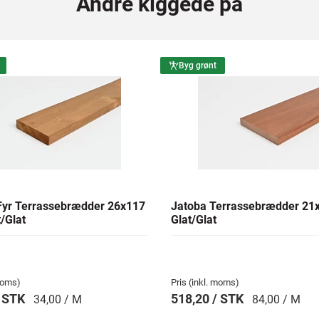
Andre kiggede på
Byg grønt
yr Terrassebrædder 26x117
Jatoba Terrassebrædder 2
/Glat
Glat/Glat
 moms)
Pris (inkl. moms)
/ STK
518,20 / STK
34,00 / M
84,00 / M