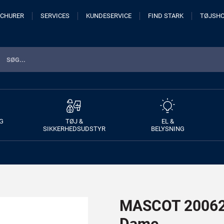
CHURER
SERVICES
KUNDESERVICE
FIND STARK
TØJSH
G
TØJ &
EL &
SIKKERHEDSUDSTYR
BELYSNING
MASCOT 20062 
Dame