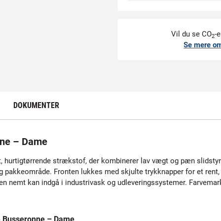
Vil du se CO
-e
2
Se mere o
DOKUMENTER
nne – Dame
, hurtigtørrende strækstof, der kombinerer lav vægt og pæn slidstyr
g pakkeområde. Fronten lukkes med skjulte trykknapper for et rent
n nemt kan indgå i industrivask og udleveringssystemer. Farvemarker
e Busseronne – Dame