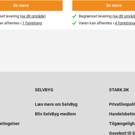
Se mere
Se mere
et levering
(se dit område)
Begrænset levering
(se dit områd
an afhentes i
1 forretning
Varen kan afhentes i
4 forretning
SELVBYG
STARK.DK
Læs mere om SelvByg
Privatlivspoli
Bliv SelvByg-medlem
Handelsbetin
etingelser
Tilgængelig
Gavekort til