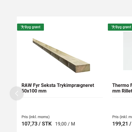
Byg grønt
Byg grønt
RAW Fyr Seksta Trykimprægneret
Thermo F
50x100 mm
mm Rillet
Previous
Pris (inkl. moms)
Pris (inkl.
107,73 / STK
199,21 
19,00 / M