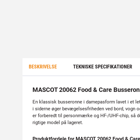
BESKRIVELSE
TEKNISKE SPECIFIKATIONER
MASCOT 20062 Food & Care Bussero
En klassisk busseronne i damepasform lavet i et let
i siderne øger bevægelsesfriheden ved bord, vogn o
er forberedt til personmærke og HF-/UHF-chip, så de
rigtige model på lageret.
Produktfordele for MASCOT 20062 Food & Car