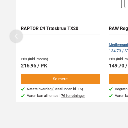
RAPTOR C4 Træskrue TX20
RAW Reg
Previous
Medlemspri
134,73 / 
Pris (inkl. moms)
Pris (inkl.
216,95 / PK
149,70 
Se mere
Næste hverdag (Bestil inden kl. 16)
Begræns
Varen kan afhentes i
76 forretninger
Varen k