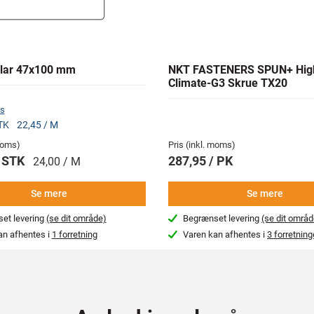
lar 47x100 mm
NKT FASTENERS SPUN+ Hig
Climate-G3 Skrue TX20
s
STK
22,45 / M
 moms)
Pris (inkl. moms)
/ STK
287,95 / PK
24,00 / M
Se mere
Se mere
et levering
(se dit område)
Begrænset levering
(se dit områd
an afhentes i
1 forretning
Varen kan afhentes i
3 forretning