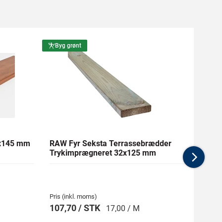
Byg grønt
Byg g
1x145 mm
RAW Fyr Seksta Terrassebrædder
Ther
Trykimprægneret 32x125 mm
mm Gl
Nex
Pris (inkl. moms)
Pris (i
107,70 / STK
269,
17,00 / M