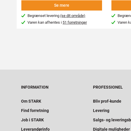
Se mere
Begrænset levering
(se dit område)
Begræns
Varen kan afhentes i
51 forretninger
Varen k
INFORMATION
PROFESSIONEL
Om STARK
Bliv prof-kunde
Find forretning
Levering
Job i STARK
Salgs- og leveringsb
Leverandørinfo
Digitale muligheder