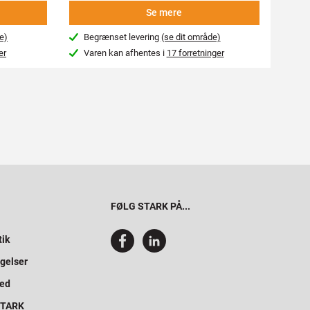
Se mere
e)
Begrænset levering
(se dit område)
Beg
er
Varen kan afhentes i
17 forretninger
Var
FØLG STARK PÅ...
tik
gelser
hed
 STARK