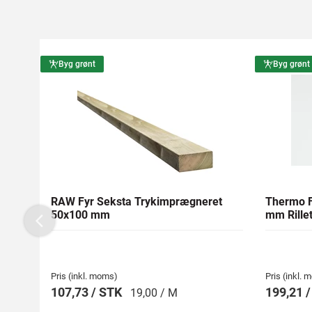
Byg grønt
Byg grønt
RAW Fyr Seksta Trykimprægneret
Thermo F
50x100 mm
mm Rillet
Previous
Pris (inkl. moms)
Pris (inkl.
107,73 / STK
199,21 
19,00 / M