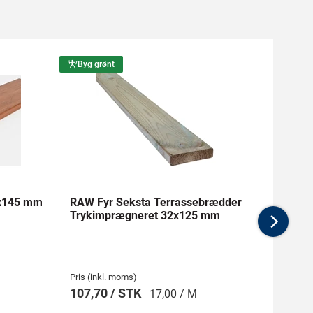
Byg grønt
Byg g
1x145 mm
RAW Fyr Seksta Terrassebrædder
Ther
Trykimprægneret 32x125 mm
mm Gl
Nex
Pris (inkl. moms)
Pris (i
107,70 / STK
269,
17,00 / M