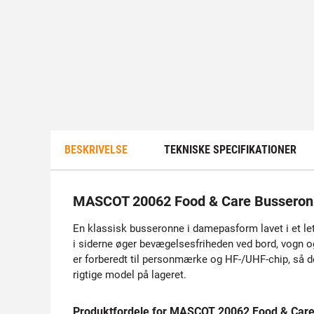
BESKRIVELSE
TEKNISKE SPECIFIKATIONER
MASCOT 20062 Food & Care Bussero
En klassisk busseronne i damepasform lavet i et let
i siderne øger bevægelsesfriheden ved bord, vogn o
er forberedt til personmærke og HF-/UHF-chip, så de
rigtige model på lageret.
Produktfordele for MASCOT 20062 Food & Car