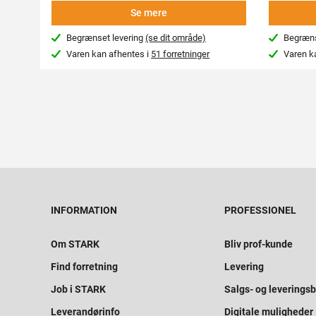
Se mere
Begrænset levering
(se dit område)
Begræns
Varen kan afhentes i
51 forretninger
Varen k
INFORMATION
PROFESSIONEL
Om STARK
Bliv prof-kunde
Find forretning
Levering
Job i STARK
Salgs- og leveringsb
Leverandørinfo
Digitale muligheder