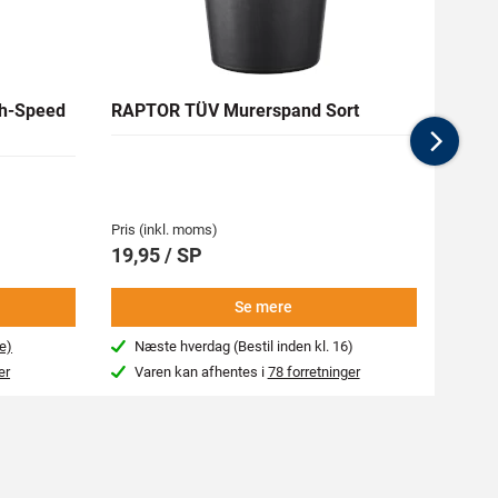
h-Speed
RAPTOR TÜV Murerspand Sort
RAW H
Nex
Medlem
62,94 
Pris (inkl. moms)
Pris (i
19,95 / SP
69,9
Se mere
e)
Næste hverdag (Bestil inden kl. 16)
Beg
er
Varen kan afhentes i
78 forretninger
Var