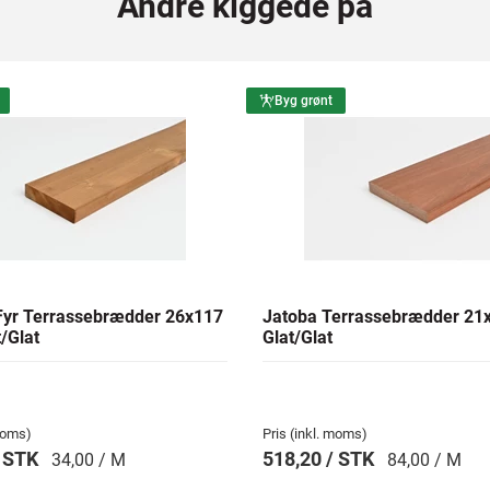
Andre kiggede på
Byg grønt
yr Terrassebrædder 26x117
Jatoba Terrassebrædder 2
/Glat
Glat/Glat
 moms)
Pris (inkl. moms)
/ STK
518,20 / STK
34,00 / M
84,00 / M