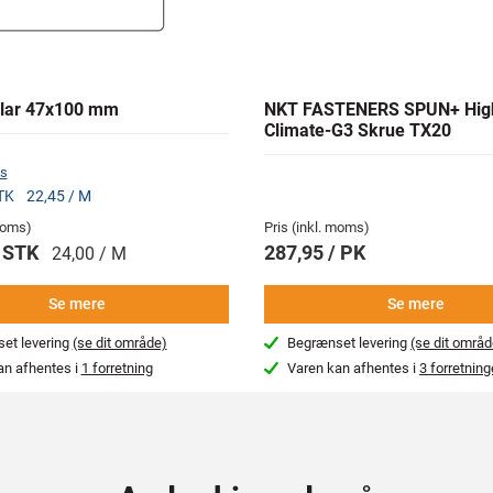
lar 47x100 mm
NKT FASTENERS SPUN+ Hig
Climate-G3 Skrue TX20
s
STK
22,45 / M
 moms)
Pris (inkl. moms)
/ STK
287,95 / PK
24,00 / M
Se mere
Se mere
et levering
(se dit område)
Begrænset levering
(se dit områd
an afhentes i
1 forretning
Varen kan afhentes i
3 forretning