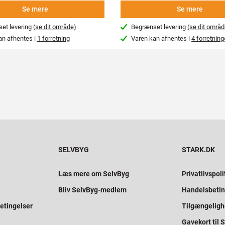
Se mere
Se mere
et levering
(se dit område)
Begrænset levering
(se dit områd
an afhentes i
1 forretning
Varen kan afhentes i
4 forretning
SELVBYG
STARK.DK
Læs mere om SelvByg
Privatlivspoli
Bliv SelvByg-medlem
Handelsbetin
etingelser
Tilgængelig
Gavekort til