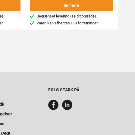
Se mere
e)
Begrænset levering
(se dit område)
Beg
er
Varen kan afhentes i
18 forretninger
Var
FØLG STARK PÅ...
tik
gelser
hed
 STARK