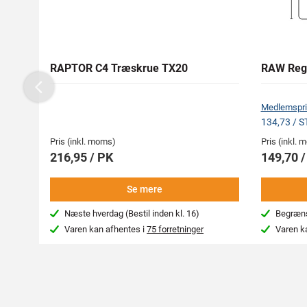
RAPTOR C4 Træskrue TX20
RAW Reg
Previous
Medlemspri
134,73 / 
Pris (inkl. moms)
Pris (inkl.
216,95 / PK
149,70 
Se mere
Næste hverdag (Bestil inden kl. 16)
Begræns
Varen kan afhentes i
75 forretninger
Varen k