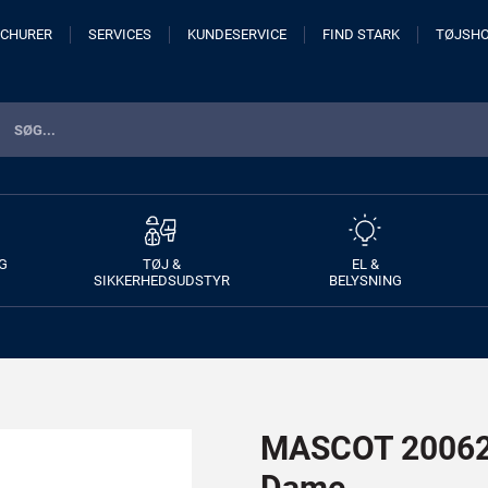
CHURER
SERVICES
KUNDESERVICE
FIND STARK
TØJSH
G
TØJ &
EL &
SIKKERHEDSUDSTYR
BELYSNING
MASCOT 20062 
Dame