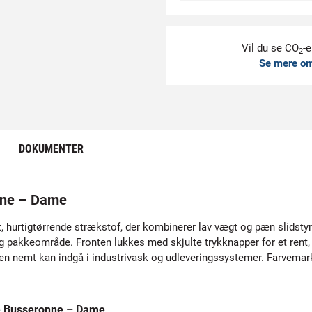
Vil du se CO
-e
2
Se mere o
DOKUMENTER
nne – Dame
, hurtigtørrende strækstof, der kombinerer lav vægt og pæn slidstyr
g pakkeområde. Fronten lukkes med skjulte trykknapper for et rent
n nemt kan indgå i industrivask og udleveringssystemer. Farvemarker
e Busseronne – Dame