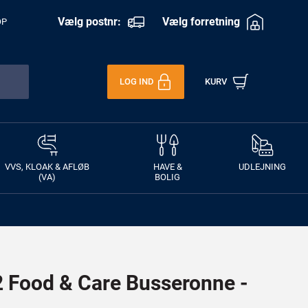
Vælg postnr:
Vælg forretning
OP
LOG IND
KURV
VVS, KLOAK & AFLØB
HAVE &
UDLEJNING
(VA)
BOLIG
Food & Care Busseronne -