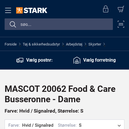
Forside
Tøj & sikkerhedsudstyr
Arbejdstøj
Skjorter
>
>
>
>
Vælg postnr:
Vælg forretning
MASCOT 20062 Food & Care
Busseronne - Dame
Farve: Hvid / Signalrød, Størrelse: S
Farve:
Hvid / Signalrød
Størrelse:
S