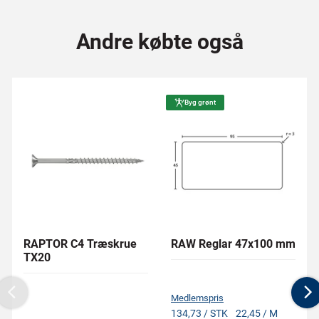
Andre købte også
Byg grønt
RAPTOR C4 Træskrue
RAW Reglar 47x100 mm
TX20
Medlemspris
Previous
N
134,73 / STK
22,45 / M