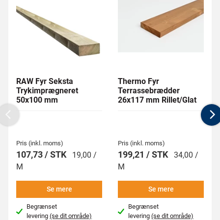
RAW Fyr Seksta
Thermo Fyr
Trykimprægneret
Terrassebrædder
50x100 mm
26x117 mm Rillet/Glat
Previous
N
Pris (inkl. moms)
Pris (inkl. moms)
107,73 / STK
199,21 / STK
19,00 /
34,00 /
M
M
Se mere
Se mere
Begrænset
Begrænset
levering
(se dit område)
levering
(se dit område)