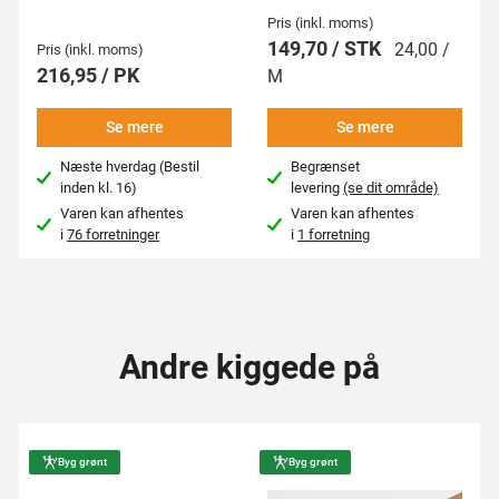
Pris (inkl. moms)
149,70 / STK
24,00 /
Pris (inkl. moms)
216,95 / PK
M
Se mere
Se mere
Næste hverdag (Bestil
Begrænset
inden kl. 16)
levering
(se dit område)
Varen kan afhentes
Varen kan afhentes
i
76 forretninger
i
1 forretning
Andre kiggede på
Byg grønt
Byg grønt