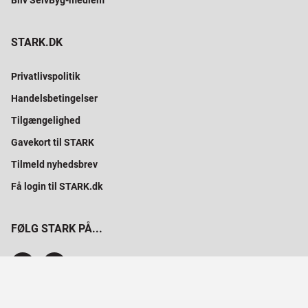
Bliv SelvByg-medlem
STARK.DK
Privatlivspolitik
Handelsbetingelser
Tilgængelighed
Gavekort til STARK
Tilmeld nyhedsbrev
Få login til STARK.dk
FØLG STARK PÅ...