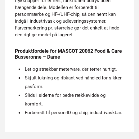
trykknapper for et rent, funktionelt udtryk uden
hængende dele. Modellen er forberedt til
personmærke og HF-/UHF-chip, så den nemt kan
indgå i industrivask og udleveringssystemer.
Farvemarkering pr. størrelse gør det enkelt at finde
den rigtige model på lageret.
Produktfordele for MASCOT 20062 Food & Care
Busseronne – Dame
Let og strækbar metervare, der tørrer hurtigt.
Skjult lukning og ribkant ved håndled for sikker
pasform.
Slids i siderne for bedre rækkevidde og
komfort.
Forberedt til person-ID og chip; industrivaskbar.