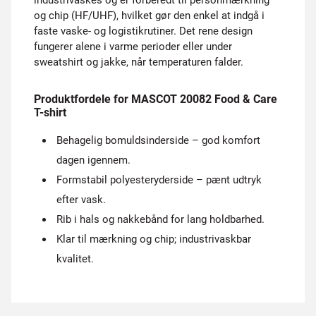
industrivaskes og er forberedt til personmærkning
og chip (HF/UHF), hvilket gør den enkel at indgå i
faste vaske- og logistikrutiner. Det rene design
fungerer alene i varme perioder eller under
sweatshirt og jakke, når temperaturen falder.
Produktfordele for MASCOT 20082 Food & Care
T-shirt
Behagelig bomuldsinderside – god komfort
dagen igennem.
Formstabil polyester­yderside – pænt udtryk
efter vask.
Rib i hals og nakkebånd for lang holdbarhed.
Klar til mærkning og chip; industrivaskbar
kvalitet.