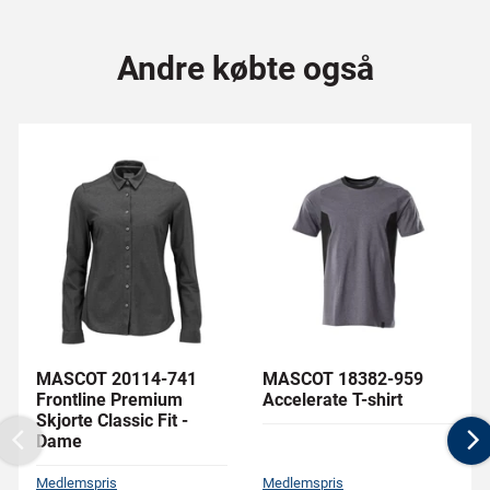
Andre købte også
MASCOT 20114-741
MASCOT 18382-959
Frontline Premium
Accelerate T-shirt
Skjorte Classic Fit -
Dame
Previous
N
Medlemspris
Medlemspris