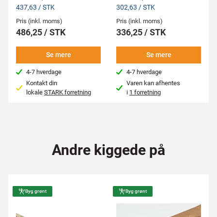
437,63 / STK
302,63 / STK
Pris (inkl. moms)
Pris (inkl. moms)
486,25 / STK
336,25 / STK
Se mere
Se mere
4-7 hverdage
4-7 hverdage
Kontakt din
Varen kan afhentes
lokale
STARK forretning
i
1 forretning
Andre kiggede på
Byg grønt
Byg grønt