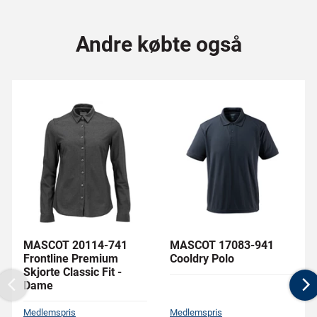
Andre købte også
MASCOT 20114-741
MASCOT 17083-941
Frontline Premium
Cooldry Polo
Skjorte Classic Fit -
Dame
Previous
N
Medlemspris
Medlemspris