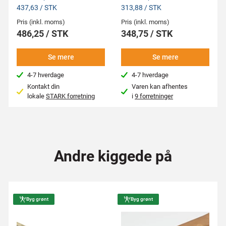
437,63 / STK
313,88 / STK
Pris (inkl. moms)
Pris (inkl. moms)
486,25 / STK
348,75 / STK
Se mere
Se mere
4-7 hverdage
4-7 hverdage
Kontakt din
Varen kan afhentes
lokale
STARK forretning
i
9 forretninger
Andre kiggede på
Byg grønt
Byg grønt