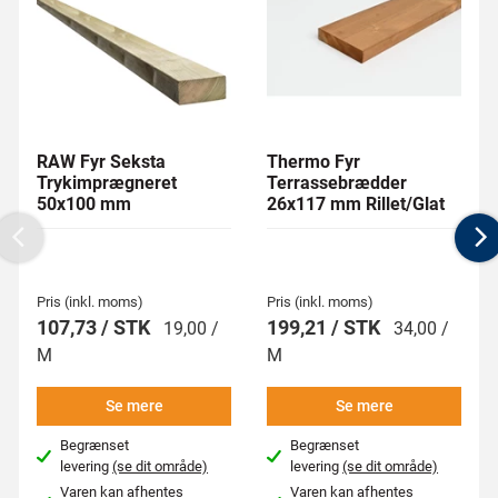
RAW Fyr Seksta
Thermo Fyr
Trykimprægneret
Terrassebrædder
50x100 mm
26x117 mm Rillet/Glat
Previous
N
Pris (inkl. moms)
Pris (inkl. moms)
107,73 / STK
199,21 / STK
19,00 /
34,00 /
M
M
Se mere
Se mere
Begrænset
Begrænset
levering
(se dit område)
levering
(se dit område)
Varen kan afhentes
Varen kan afhentes