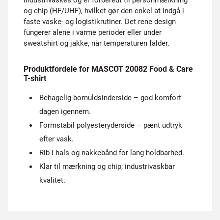
industrivaskes og er forberedt til personmærkning
og chip (HF/UHF), hvilket gør den enkel at indgå i
faste vaske- og logistikrutiner. Det rene design
fungerer alene i varme perioder eller under
sweatshirt og jakke, når temperaturen falder.
Produktfordele for MASCOT 20082 Food & Care
T-shirt
Behagelig bomuldsinderside – god komfort
dagen igennem.
Formstabil polyester­yderside – pænt udtryk
efter vask.
Rib i hals og nakkebånd for lang holdbarhed.
Klar til mærkning og chip; industrivaskbar
kvalitet.