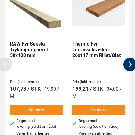
RAW Fyr Seksta
Thermo Fyr
Trykimprægneret
Terrassebrædder
50x100 mm
26x117 mm Rillet/Glat
Previous
N
Pris (inkl. moms)
Pris (inkl. moms)
107,73 / STK
199,21 / STK
19,00 /
34,00 /
M
M
Se mere
Se mere
Begrænset
Begrænset
levering
(se dit område)
levering
(se dit område)
Varen kan afhentes
Varen kan afhentes