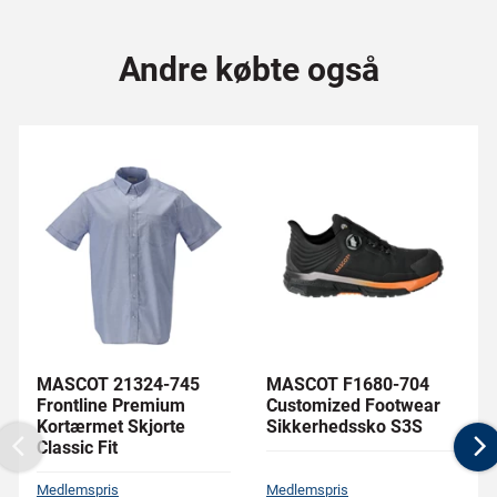
Andre købte også
MASCOT 21324-745
MASCOT F1680-704
Frontline Premium
Customized Footwear
Kortærmet Skjorte
Sikkerhedssko S3S
Classic Fit
Previous
N
Medlemspris
Medlemspris