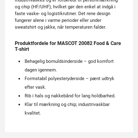
industrivaskes og er forberedt til personmærkning
og chip (HF/UHF), hvilket gør den enkel at indgå i
faste vaske- og logistikrutiner. Det rene design
fungerer alene i varme perioder eller under
sweatshirt og jakke, når temperaturen falder.
Produktfordele for MASCOT 20082 Food & Care
T-shirt
Behagelig bomuldsinderside – god komfort
dagen igennem.
Formstabil polyester­yderside – pænt udtryk
efter vask.
Rib i hals og nakkebånd for lang holdbarhed.
Klar til mærkning og chip; industrivaskbar
kvalitet.