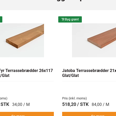
Byg grønt
yr Terrassebrædder 26x117
Jatoba Terrassebrædder 2
/Glat
Glat/Glat
 moms)
Pris (inkl. moms)
/ STK
518,20 / STK
34,00 / M
84,00 / M