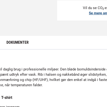
Vil du se CO
-e
2
Se mere o
DOKUMENTER
 til daglig brug i professionelle miljøer. Den bløde bomuldsindersi
 pænt udtryk efter vask. Rib i halsen og nakkebånd øger slidstyrken, o
sonmærkning og chip (HF/UHF), hvilket gør den enkel at indgå i faste
ke, når temperaturen falder.
T-shirt