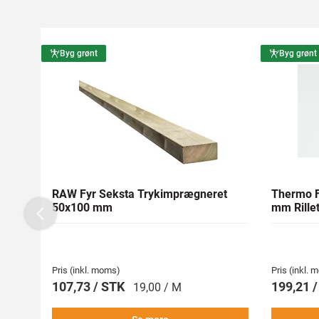
Byg grønt
Byg grønt
RAW Fyr Seksta Trykimprægneret
Thermo F
50x100 mm
mm Rillet
Previous
Pris (inkl. moms)
Pris (inkl.
107,73 / STK
199,21 
19,00 / M