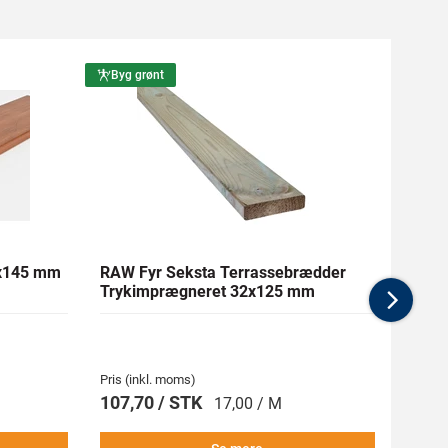
Byg grønt
Byg g
1x145 mm
RAW Fyr Seksta Terrassebrædder
Ther
Trykimprægneret 32x125 mm
mm Gl
Nex
Pris (inkl. moms)
Pris (i
107,70 / STK
269,
17,00 / M