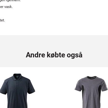
gen igennem.
er vask.
tet.
Andre købte også