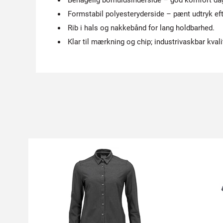
Behagelig bomuldsinderside – god komfort da
Formstabil polyester­yderside – pænt udtryk eft
Rib i hals og nakkebånd for lang holdbarhed.
Klar til mærkning og chip; industrivaskbar kvali