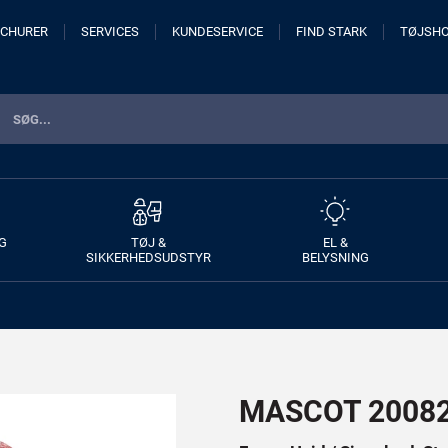
CHURER
SERVICES
KUNDESERVICE
FIND STARK
TØJSH
G
TØJ &
EL &
SIKKERHEDSUDSTYR
BELYSNING
MASCOT 20082 