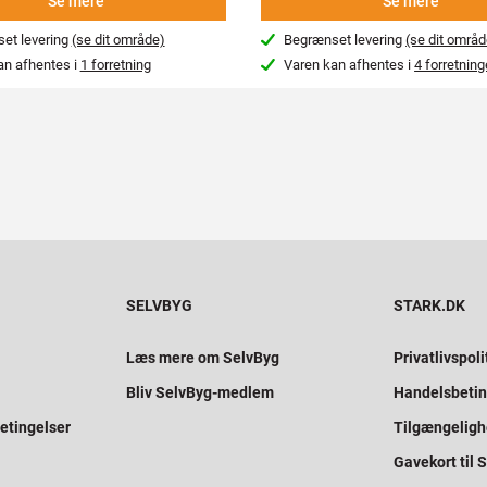
Se mere
Se mere
et levering
(se dit område)
Begrænset levering
(se dit områd
an afhentes i
1 forretning
Varen kan afhentes i
4 forretning
SELVBYG
STARK.DK
Læs mere om SelvByg
Privatlivspoli
Bliv SelvByg-medlem
Handelsbetin
etingelser
Tilgængelig
Gavekort til