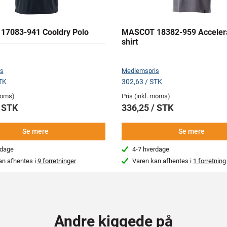
7083-941 Cooldry Polo
MASCOT 18382-959 Accelera
shirt
s
Medlemspris
TK
302,63 / STK
 moms)
Pris (inkl. moms)
/ STK
336,25 / STK
Se mere
Se mere
rdage
4-7 hverdage
an afhentes i
9 forretninger
Varen kan afhentes i
1 forretning
Andre kiggede på