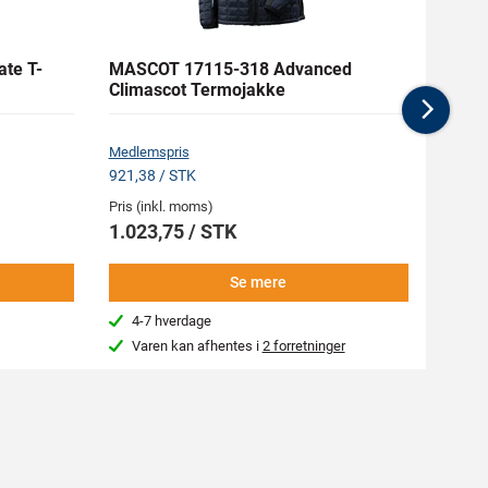
te T-
MASCOT 17115-318 Advanced
MASCO
Climascot Termojakke
Nex
Medlemspris
Medlem
921,38 / STK
156,38
Pris (inkl. moms)
Pris (i
1.023,75 / STK
173,
Se mere
4-7 hverdage
4-7
Varen kan afhentes i
2 forretninger
Var