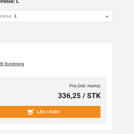
rrelse: L
rrelse:
L
K forretning
Pris (inkl. moms)
336,25 / STK
LÆG I KURV