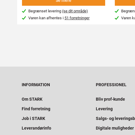
Se mere
Begrænset levering
(se dit område)
Begræns
Varen kan afhentes i
51 forretninger
Varen k
INFORMATION
PROFESSIONEL
Om STARK
Bliv prof-kunde
Find forretning
Levering
Job i STARK
Salgs- og leveringsb
Leverandørinfo
Digitale muligheder