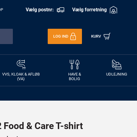
Vælg postnr:
Vælg forretning
OP
LOG IND
KURV
VVS, KLOAK & AFLØB
HAVE &
UDLEJNING
(VA)
BOLIG
Food & Care T-shirt