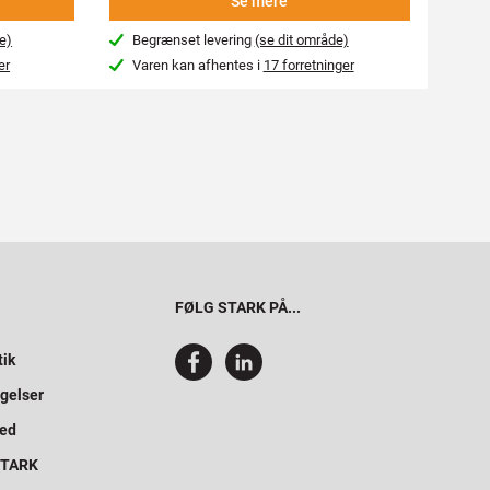
Se mere
e)
Begrænset levering
(se dit område)
Beg
er
Varen kan afhentes i
17 forretninger
Var
FØLG STARK PÅ...
tik
gelser
hed
 STARK