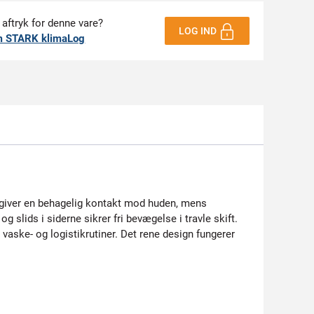
 aftryk for denne vare?
LOG IND
m STARK klimaLog
de giver en behagelig kontakt mod huden, mens
g slids i siderne sikrer fri bevægelse i travle skift.
 vaske- og logistikrutiner. Det rene design fungerer