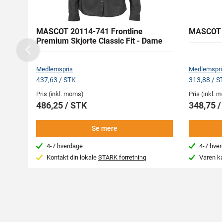
MASCOT 20114-741 Frontline
MASCOT 1
Premium Skjorte Classic Fit - Dame
Previous
Medlemspris
Medlemspri
437,63 / STK
313,88 / S
Pris (inkl. moms)
Pris (inkl.
486,25 / STK
348,75 
Se mere
4-7 hverdage
4-7 hve
Kontakt din lokale
STARK forretning
Varen k