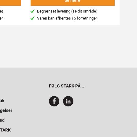
Se mere
e)
Begrænset levering
(se dit område)
Beg
er
Varen kan afhentes i
5 forretninger
Var
FØLG STARK PÅ...
tik
gelser
hed
 STARK