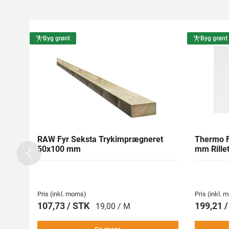
Byg grønt
Byg grønt
RAW Fyr Seksta Trykimprægneret
Thermo F
50x100 mm
mm Rillet
Previous
Pris (inkl. moms)
Pris (inkl.
107,73 / STK
199,21 
19,00 / M