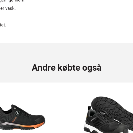
gen igennem.
er vask.
tet.
Andre købte også