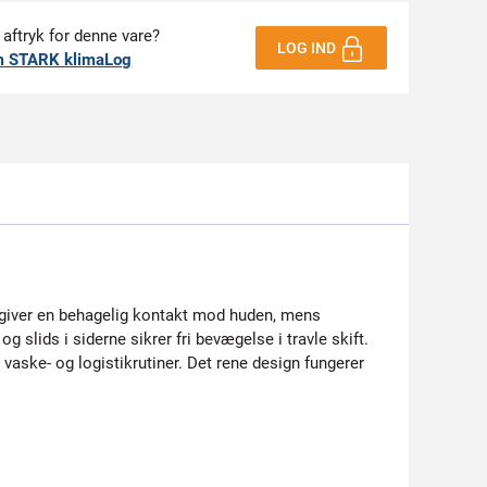
 aftryk for denne vare?
LOG IND
m STARK klimaLog
de giver en behagelig kontakt mod huden, mens
g slids i siderne sikrer fri bevægelse i travle skift.
 vaske- og logistikrutiner. Det rene design fungerer