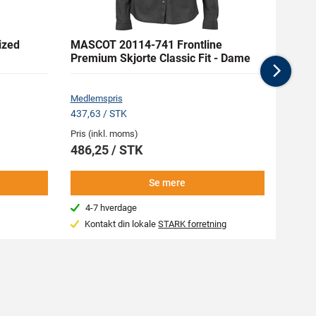
ized
MASCOT 20114-741 Frontline
MASC
Premium Skjorte Classic Fit - Dame
Premi
Nex
Medlemspris
Medlem
437,63 / STK
370,13
Pris (inkl. moms)
Pris (i
486,25 / STK
411,
Se mere
4-7 hverdage
Beg
Kontakt din lokale
STARK forretning
Var