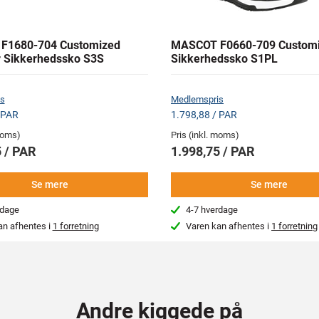
F1680-704 Customized
MASCOT F0660-709 Custom
 Sikkerhedssko S3S
Sikkerhedssko S1PL
s
Medlemspris
 PAR
1.798,88 / PAR
 moms)
Pris (inkl. moms)
 / PAR
1.998,75 / PAR
Se mere
Se mere
rdage
4-7 hverdage
an afhentes i
1 forretning
Varen kan afhentes i
1 forretning
Andre kiggede på