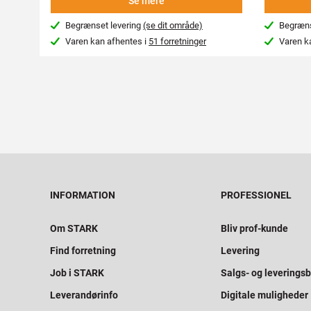
Se mere
Begrænset levering
(se dit område)
Begræns
Varen kan afhentes i
51 forretninger
Varen k
INFORMATION
PROFESSIONEL
Om STARK
Bliv prof-kunde
Find forretning
Levering
Job i STARK
Salgs- og leveringsb
Leverandørinfo
Digitale muligheder