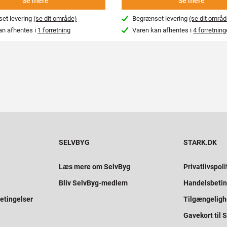
Se mere
Se mere
et levering
(se dit område)
Begrænset levering
(se dit områd
an afhentes i
1 forretning
Varen kan afhentes i
4 forretning
SELVBYG
STARK.DK
Læs mere om SelvByg
Privatlivspoli
Bliv SelvByg-medlem
Handelsbetin
etingelser
Tilgængelig
Gavekort til