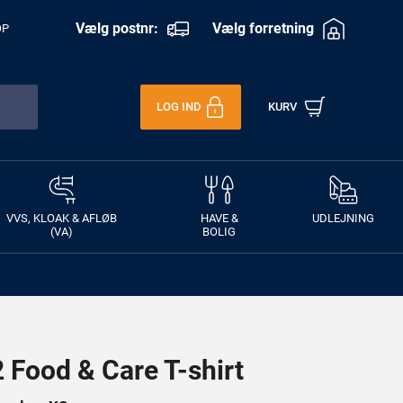
Vælg postnr:
Vælg forretning
OP
LOG IND
KURV
VVS, KLOAK & AFLØB
HAVE &
UDLEJNING
(VA)
BOLIG
Food & Care T-shirt