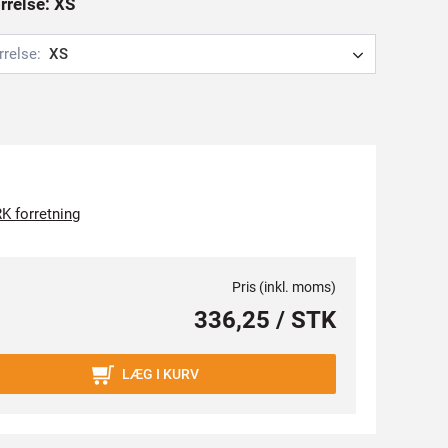
ørrelse: XS
rrelse:
XS
K forretning
Pris (inkl. moms)
336,25 / STK
LÆG I KURV