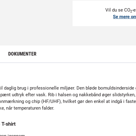
Vil du se CO
-e
2
Se mere o
DOKUMENTER
 til daglig brug i professionelle miljøer. Den bløde bomuldsindersi
 pænt udtryk efter vask. Rib i halsen og nakkebånd øger slidstyrken, o
sonmærkning og chip (HF/UHF), hvilket gør den enkel at indgå i faste
ke, når temperaturen falder.
T-shirt