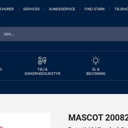
CHURER
SERVICES
KUNDESERVICE
FIND STARK
TØJSH
G
TØJ &
EL &
SIKKERHEDSUDSTYR
BELYSNING
MASCOT 20082 