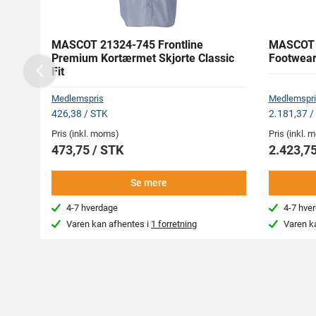
MASCOT 21324-745 Frontline
MASCOT 
Premium Kortærmet Skjorte Classic
Footwear
Fit
Previous
Medlemspris
Medlemspri
426,38 / STK
2.181,37 /
Pris (inkl. moms)
Pris (inkl.
473,75 / STK
2.423,75
Se mere
4-7 hverdage
4-7 hve
Varen kan afhentes i
1 forretning
Varen k