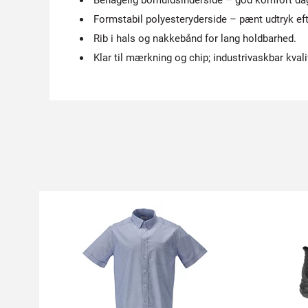
Behagelig bomuldsinderside – god komfort da
Formstabil polyester­yderside – pænt udtryk eft
Rib i hals og nakkebånd for lang holdbarhed.
Klar til mærkning og chip; industrivaskbar kvali