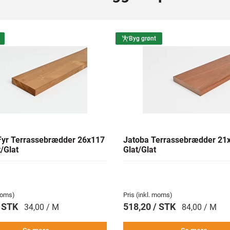
Byg grønt
yr Terrassebrædder 26x117
Jatoba Terrassebrædder 2
/Glat
Glat/Glat
 moms)
Pris (inkl. moms)
/ STK
518,20 / STK
34,00 / M
84,00 / M