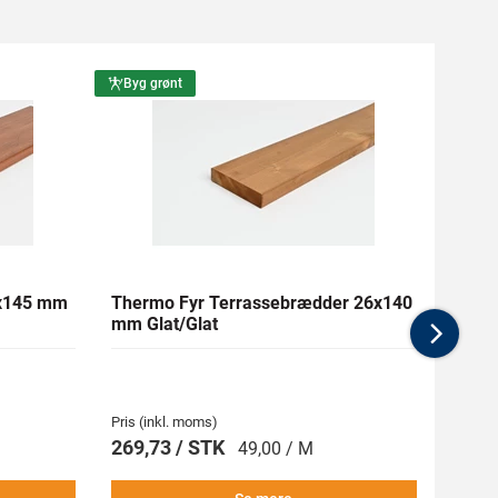
Byg grønt
Byg g
1x145 mm
Thermo Fyr Terrassebrædder 26x140
RAW F
mm Glat/Glat
Tryk
Nex
Pris (inkl. moms)
Pris (i
269,73 / STK
107,
49,00 / M