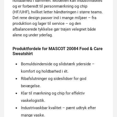
holdbarhed i sømmen. Modellen kan industrivaskes
og er forberedt til personmærkning og chip
(HF/UHF), hvilket letter håndteringen i større teams.
Det rene design passer ind i mange miljøer – fra
produktion og lager til service – og den
afbalancerede tykkelse gør trøjen velegnet både
alene og under yderlag.
Produktfordele for MASCOT 20084 Food & Care
Sweatshirt
Bomuldsinderside og slidstærk yderside –
komfort og holdbarhed i ét.
Ribafslutninger og side­slidser for god
bevægelse.
Klar til mærkning og chip for effektiv
vaskelogistik.
Industrivaskbar kvalitet – pænt udtryk efter
mange vaske.