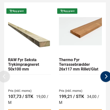
Byg grønt
Byg grønt
RAW Fyr Seksta
Thermo Fyr
Trykimprægneret
Terrassebrædder
50x100 mm
26x117 mm Rillet/Glat
Previous
N
Pris (inkl. moms)
Pris (inkl. moms)
107,73 / STK
199,21 / STK
19,00 /
34,00 /
M
M