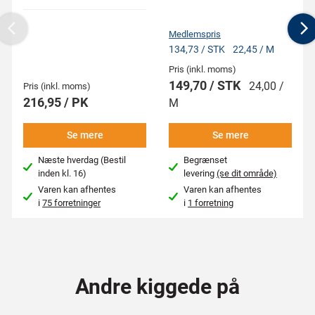
Medlemspris
Previous
N
134,73 / STK
22,45 / M
Pris (inkl. moms)
149,70 / STK
24,00 /
Pris (inkl. moms)
216,95 / PK
M
Se mere
Se mere
Næste hverdag (Bestil
Begrænset
inden kl. 16)
levering
(se dit område)
Varen kan afhentes
Varen kan afhentes
i
75 forretninger
i
1 forretning
Andre kiggede på