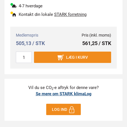
4-7 hverdage
Kontakt din lokale
STARK forretning
Medlemspris
Pris (inkl. moms)
505,13 / STK
561,25 / STK
LÆG I KURV
Vil du se CO
-e aftryk for denne vare?
2
Se mere om STARK klimaLog
LOG IND