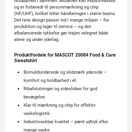
holdbarhed i sømmen. Modellen kan industrivaskes
og er forberedt til personmærkning og chip
(HF/UHF), hvilket letter håndteringen i større teams.
Det rene design passer ind i mange miljøer – fra
produktion og lager til service – og den
afbalancerede tykkelse gør trøjen velegnet både
alene og under yderlag.
Produktfordele for MASCOT 20084 Food & Care
Sweatshirt
Bomuldsinderside og slidstærk yderside –
komfort og holdbarhed i ét.
Ribafslutninger og side­slidser for god
bevægelse.
Klar til mærkning og chip for effektiv
vaskelogistik.
Industrivaskbar kvalitet – pænt udtryk efter
mange vaske.