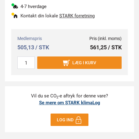
4-7 hverdage
Kontakt din lokale
STARK forretning
Medlemspris
Pris (inkl. moms)
505,13 / STK
561,25 / STK
LÆG I KURV
Vil du se CO
-e aftryk for denne vare?
2
Se mere om STARK klimaLog
LOG IND