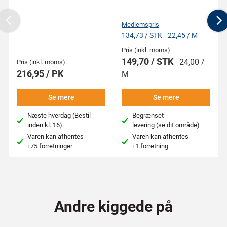
Medlemspris
Previous
N
134,73 / STK
22,45 / M
Pris (inkl. moms)
149,70 / STK
24,00 /
Pris (inkl. moms)
216,95 / PK
M
Se mere
Se mere
Næste hverdag (Bestil
Begrænset
inden kl. 16)
levering
(se dit område)
Varen kan afhentes
Varen kan afhentes
i
75 forretninger
i
1 forretning
Andre kiggede på