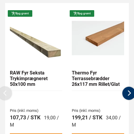
Byg grønt
Byg grønt
RAW Fyr Seksta
Thermo Fyr
Trykimprægneret
Terrassebrædder
50x100 mm
26x117 mm Rillet/Glat
Previous
N
Pris (inkl. moms)
Pris (inkl. moms)
107,73 / STK
199,21 / STK
19,00 /
34,00 /
M
M