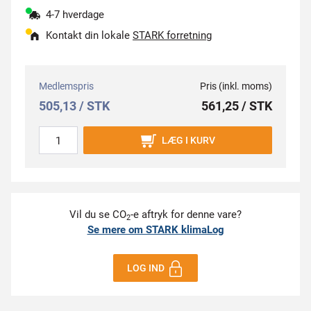
4-7 hverdage
Kontakt din lokale
STARK forretning
Medlemspris
Pris (inkl. moms)
505,13 / STK
561,25 / STK
LÆG I KURV
Vil du se CO
-e aftryk for denne vare?
2
Se mere om STARK klimaLog
LOG IND