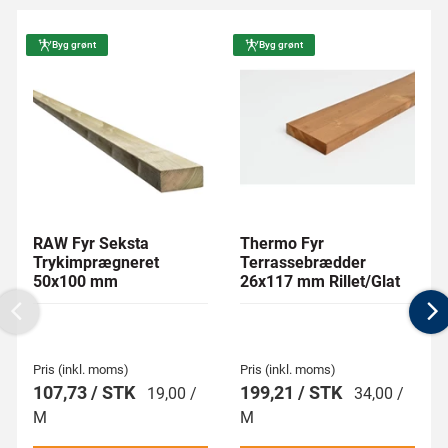
Byg grønt
Byg grønt
RAW Fyr Seksta
Thermo Fyr
Trykimprægneret
Terrassebrædder
50x100 mm
26x117 mm Rillet/Glat
Previous
N
Pris (inkl. moms)
Pris (inkl. moms)
107,73 / STK
199,21 / STK
19,00 /
34,00 /
M
M