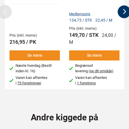
Medlemspris
Previous
N
134,73 / STK
22,45 / M
Pris (inkl. moms)
149,70 / STK
24,00 /
Pris (inkl. moms)
216,95 / PK
M
Se mere
Se mere
Næste hverdag (Bestil
Begrænset
inden kl. 16)
levering
(se dit område)
Varen kan afhentes
Varen kan afhentes
i
75 forretninger
i
1 forretning
Andre kiggede på