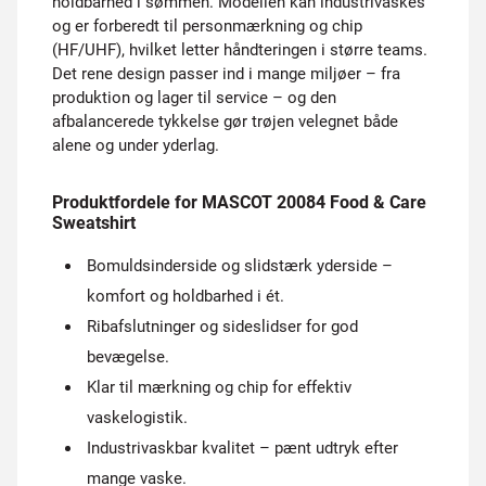
holdbarhed i sømmen. Modellen kan industrivaskes
og er forberedt til personmærkning og chip
(HF/UHF), hvilket letter håndteringen i større teams.
Det rene design passer ind i mange miljøer – fra
produktion og lager til service – og den
afbalancerede tykkelse gør trøjen velegnet både
alene og under yderlag.
Produktfordele for MASCOT 20084 Food & Care
Sweatshirt
Bomuldsinderside og slidstærk yderside –
komfort og holdbarhed i ét.
Ribafslutninger og side­slidser for god
bevægelse.
Klar til mærkning og chip for effektiv
vaskelogistik.
Industrivaskbar kvalitet – pænt udtryk efter
mange vaske.