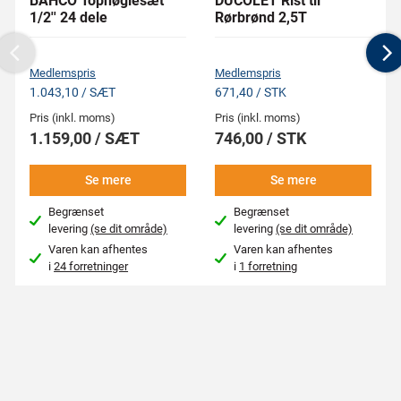
BAHCO Topnøglesæt
DUCOLET Rist til
1/2'' 24 dele
Rørbrønd 2,5T
Previous
N
Medlemspris
Medlemspris
1.043,10 / SÆT
671,40 / STK
Pris (inkl. moms)
Pris (inkl. moms)
1.159,00 / SÆT
746,00 / STK
Se mere
Se mere
Begrænset
Begrænset
levering
(se dit område)
levering
(se dit område)
Varen kan afhentes
Varen kan afhentes
i
24 forretninger
i
1 forretning