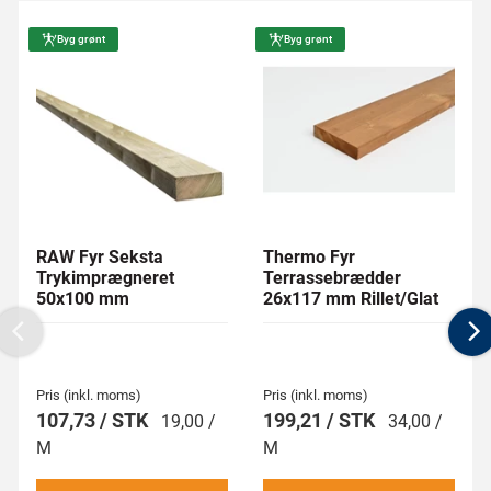
Byg grønt
Byg grønt
RAW Fyr Seksta
Thermo Fyr
Trykimprægneret
Terrassebrædder
50x100 mm
26x117 mm Rillet/Glat
Previous
N
Pris (inkl. moms)
Pris (inkl. moms)
107,73 / STK
199,21 / STK
19,00 /
34,00 /
M
M