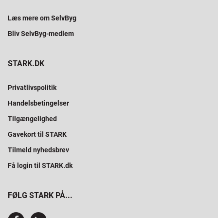
Læs mere om SelvByg
Bliv SelvByg-medlem
STARK.DK
Privatlivspolitik
Handelsbetingelser
Tilgængelighed
Gavekort til STARK
Tilmeld nyhedsbrev
Få login til STARK.dk
FØLG STARK PÅ...