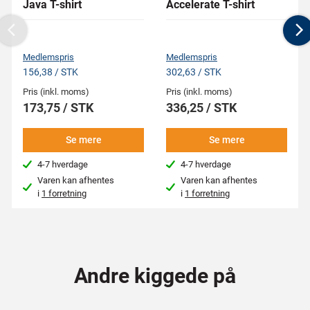
Java T-shirt
Accelerate T-shirt
Previous
N
Medlemspris
Medlemspris
156,38 / STK
302,63 / STK
Pris (inkl. moms)
Pris (inkl. moms)
173,75 / STK
336,25 / STK
Se mere
Se mere
4-7 hverdage
4-7 hverdage
Varen kan afhentes
Varen kan afhentes
i
1 forretning
i
1 forretning
Andre kiggede på