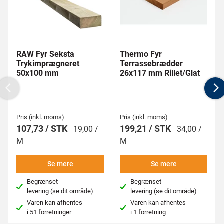
RAW Fyr Seksta
Thermo Fyr
Trykimprægneret
Terrassebrædder
50x100 mm
26x117 mm Rillet/Glat
Previous
N
Pris (inkl. moms)
Pris (inkl. moms)
107,73 / STK
199,21 / STK
19,00 /
34,00 /
M
M
Se mere
Se mere
Begrænset
Begrænset
levering
(se dit område)
levering
(se dit område)
Varen kan afhentes
Varen kan afhentes
i
51 forretninger
i
1 forretning