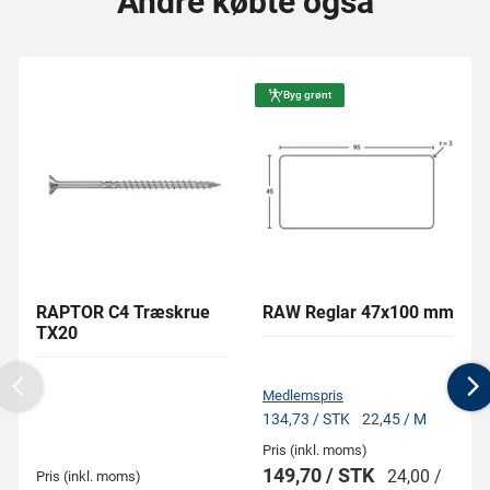
Andre købte også
Byg grønt
RAPTOR C4 Træskrue
RAW Reglar 47x100 mm
TX20
Medlemspris
Previous
N
134,73 / STK
22,45 / M
Pris (inkl. moms)
149,70 / STK
24,00 /
Pris (inkl. moms)