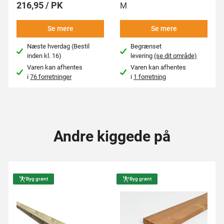
216,95 / PK
M
Se mere
Se mere
Næste hverdag (Bestil
Begrænset
inden kl. 16)
levering
(se dit område)
Varen kan afhentes
Varen kan afhentes
i
76 forretninger
i
1 forretning
Andre kiggede på
Byg grønt
Byg grønt