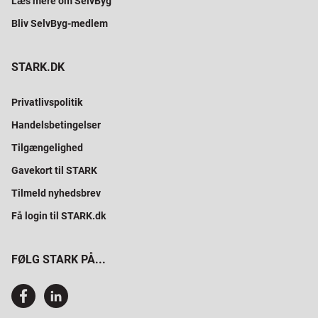
Læs mere om SelvByg
Bliv SelvByg-medlem
STARK.DK
Privatlivspolitik
Handelsbetingelser
Tilgængelighed
Gavekort til STARK
Tilmeld nyhedsbrev
Få login til STARK.dk
FØLG STARK PÅ...