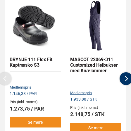
BRYNJE 111 Flex Fit
MASCOT 22069-311
Kaptræsko S3
Customized Helbukser
med Knælommer
Previous
N
Medlemspris
Medlemspris
1.146,38 / PAR
1.933,88 / STK
Pris (inkl. moms)
Pris (inkl. moms)
1.273,75 / PAR
2.148,75 / STK
Se mere
Se mere