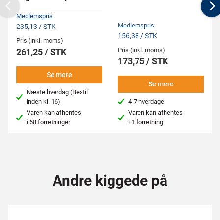
Previous
N
Medlemspris
Medlemspris
235,13 / STK
156,38 / STK
Pris (inkl. moms)
Pris (inkl. moms)
261,25 / STK
173,75 / STK
Se mere
Se mere
Næste hverdag (Bestil
inden kl. 16)
4-7 hverdage
Varen kan afhentes
Varen kan afhentes
i
68 forretninger
i
1 forretning
Andre kiggede på