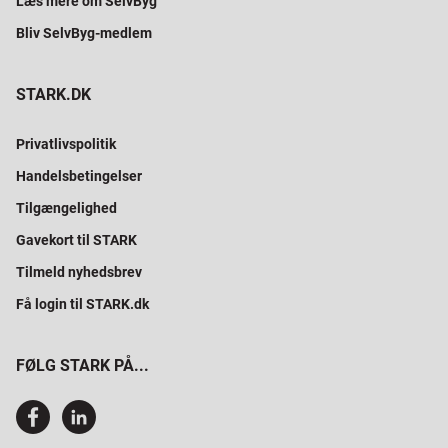
Læs mere om SelvByg
Bliv SelvByg-medlem
STARK.DK
Privatlivspolitik
Handelsbetingelser
Tilgængelighed
Gavekort til STARK
Tilmeld nyhedsbrev
Få login til STARK.dk
FØLG STARK PÅ...