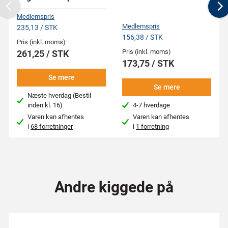
Previous
N
Medlemspris
Medlemspris
235,13 / STK
156,38 / STK
Pris (inkl. moms)
Pris (inkl. moms)
261,25 / STK
173,75 / STK
Se mere
Se mere
Næste hverdag (Bestil
inden kl. 16)
4-7 hverdage
Varen kan afhentes
Varen kan afhentes
i
68 forretninger
i
1 forretning
Andre kiggede på