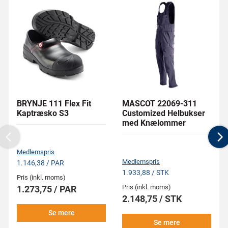
BRYNJE 111 Flex Fit
MASCOT 22069-311
Kaptræsko S3
Customized Helbukser
med Knælommer
Previous
N
Medlemspris
Medlemspris
1.146,38 / PAR
1.933,88 / STK
Pris (inkl. moms)
Pris (inkl. moms)
1.273,75 / PAR
2.148,75 / STK
Se mere
Se mere