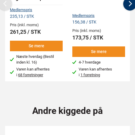
Previous
N
Medlemspris
Medlemspris
235,13 / STK
156,38 / STK
Pris (inkl. moms)
Pris (inkl. moms)
261,25 / STK
173,75 / STK
Se mere
Se mere
Næste hverdag (Bestil
inden kl. 16)
4-7 hverdage
Varen kan afhentes
Varen kan afhentes
i
68 forretninger
i
1 forretning
Andre kiggede på