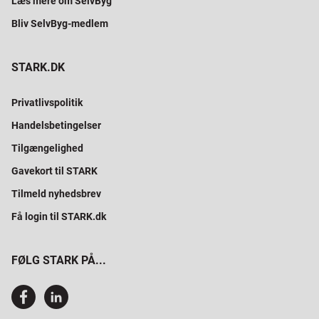
Læs mere om SelvByg
Bliv SelvByg-medlem
STARK.DK
Privatlivspolitik
Handelsbetingelser
Tilgængelighed
Gavekort til STARK
Tilmeld nyhedsbrev
Få login til STARK.dk
FØLG STARK PÅ...