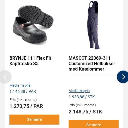
BRYNJE 111 Flex Fit
MASCOT 22069-311
Kaptræsko S3
Customized Helbukser
med Knælommer
Previous
N
Medlemspris
Medlemspris
1.146,38 / PAR
1.933,88 / STK
Pris (inkl. moms)
Pris (inkl. moms)
1.273,75 / PAR
2.148,75 / STK
Se mere
Se mere