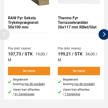
RAW Fyr Seksta
Thermo Fyr
Trykimprægneret
Terrassebrædder
50x100 mm
26x117 mm Rillet/Glat
Previous
N
Pris (inkl. moms)
Pris (inkl. moms)
107,73 / STK
199,21 / STK
19,00 /
34,00 /
M
M
Se mere
Se mere
Begrænset
Begrænset
levering
(se dit område)
levering
(se dit område)
Varen kan afhentes
Varen kan afhentes
i
51 forretninger
i
1 forretning