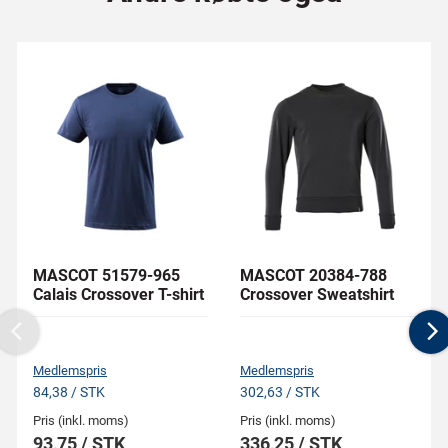
MASCOT 51579-965
MASCOT 20384-788
Calais Crossover T-shirt
Crossover Sweatshirt
Previous
N
Medlemspris
Medlemspris
84,38 / STK
302,63 / STK
Pris (inkl. moms)
Pris (inkl. moms)
93,75 / STK
336,25 / STK