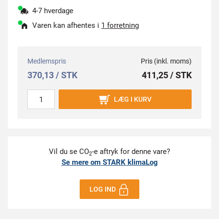
4-7 hverdage
Varen kan afhentes i
1 forretning
Medlemspris
Pris (inkl. moms)
370,13 / STK
411,25 / STK
LÆG I KURV
Vil du se CO
-e aftryk for denne vare?
2
Se mere om STARK klimaLog
LOG IND