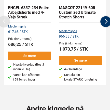
ENGEL 6337-234 Entire
MASCOT 22149-605
Arbejdshorts med 4-
Customized Ultimate
Vejs Stræk
Stretch Shorts
Previous
N
Medlemspris
Medlemspris
617,63 / STK
966,38 / STK
Pris (inkl. moms)
Pris (inkl. moms)
686,25 / STK
1.073,75 / STK
Se mere
Se mere
Næste hverdag (Bestil
inden kl. 16)
4-7 hverdage
Varen kan afhentes
Kontakt din
i
51 forretninger
lokale
STARK forretning
Andre kiggede på