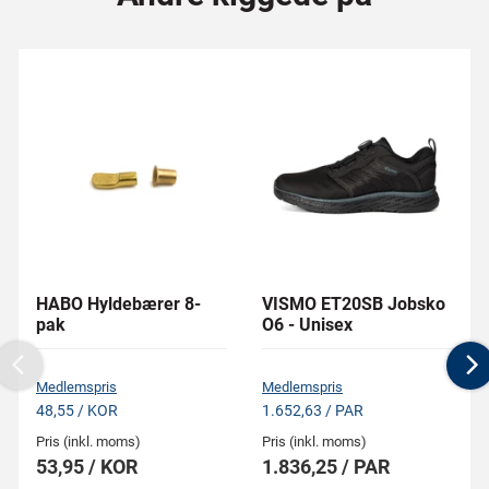
HABO Hyldebærer 8-
VISMO ET20SB Jobsko
pak
O6 - Unisex
Previous
N
Medlemspris
Medlemspris
48,55 / KOR
1.652,63 / PAR
Pris (inkl. moms)
Pris (inkl. moms)
53,95 / KOR
1.836,25 / PAR