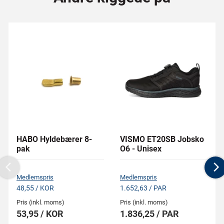
HABO Hyldebærer 8-
VISMO ET20SB Jobsko
pak
O6 - Unisex
Previous
N
Medlemspris
Medlemspris
48,55 / KOR
1.652,63 / PAR
Pris (inkl. moms)
Pris (inkl. moms)
53,95 / KOR
1.836,25 / PAR