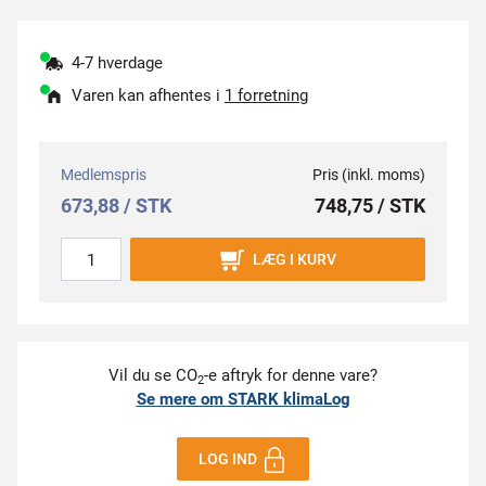
4-7 hverdage
Varen kan afhentes i
1 forretning
Medlemspris
Pris (inkl. moms)
673,88 / STK
748,75 / STK
LÆG I KURV
Vil du se CO
-e aftryk for denne vare?
2
Se mere om STARK klimaLog
LOG IND