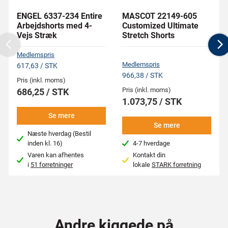
ENGEL 6337-234 Entire
MASCOT 22149-605
Arbejdshorts med 4-
Customized Ultimate
Vejs Stræk
Stretch Shorts
Previous
N
Medlemspris
Medlemspris
617,63 / STK
966,38 / STK
Pris (inkl. moms)
Pris (inkl. moms)
686,25 / STK
1.073,75 / STK
Se mere
Se mere
Næste hverdag (Bestil
inden kl. 16)
4-7 hverdage
Varen kan afhentes
Kontakt din
i
51 forretninger
lokale
STARK forretning
Andre kiggede på