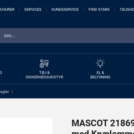
CHURER
SERVICES
KUNDESERVICE
FIND STARK
TØJSH
G
TØJ &
EL &
SIKKERHEDSUDSTYR
BELYSNING
ragter
>
MASCOT 21869-
med Knælomm