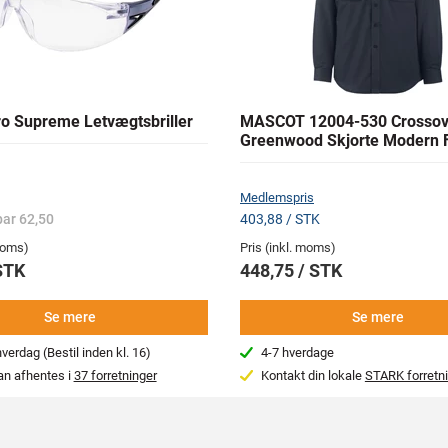
o Supreme Letvægtsbriller
MASCOT 12004-530 Crossov
Greenwood Skjorte Modern F
Medlemspris
ar 62,50
403,88 / STK
 moms)
Pris (inkl. moms)
STK
448,75 / STK
Se mere
Se mere
erdag (Bestil inden kl. 16)
4-7 hverdage
an afhentes i
37 forretninger
Kontakt din lokale
STARK forretn