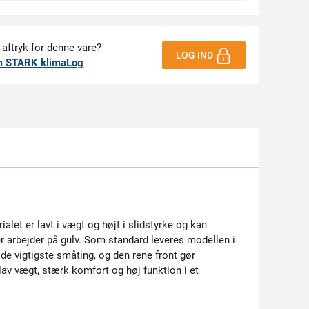
 aftryk for denne vare?
LOG IND
m STARK klimaLog
let er lavt i vægt og højt i slidstyrke og kan
er arbejder på gulv. Som standard leveres modellen i
de vigtigste småting, og den rene front gør
lav vægt, stærk komfort og høj funktion i et