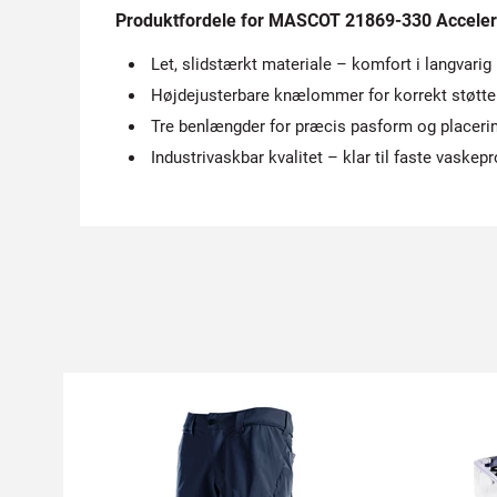
Produktfordele for MASCOT 21869-330 Accele
Let, slidstærkt materiale – komfort i langvarig 
Højdejusterbare knælommer for korrekt støtte
Tre benlængder for præcis pasform og placering
Industrivaskbar kvalitet – klar til faste vaske