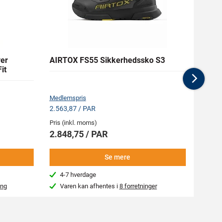
er
AIRTOX FS55 Sikkerhedssko S3
ENGEL
it
med 4
Nex
Medlemspris
Medlem
2.563,87 / PAR
617,63
Pris (inkl. moms)
Pris (i
2.848,75 / PAR
686,
Se mere
4-7 hverdage
Næs
ing
Varen kan afhentes i
8 forretninger
Var