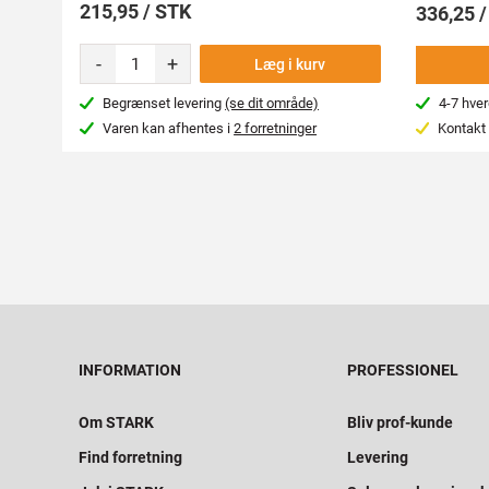
215,95 / STK
336,25 
-
+
Læg i kurv
Begrænset levering
(se dit område)
4-7 hve
Varen kan afhentes i
2 forretninger
Kontakt 
INFORMATION
PROFESSIONEL
Om STARK
Bliv prof-kunde
Find forretning
Levering