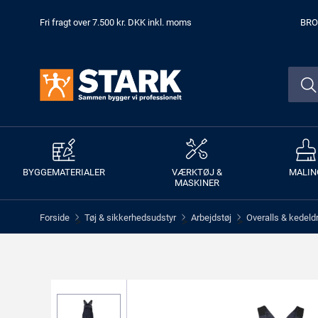
Fri fragt over 7.500 kr. DKK inkl. moms
BRO
BYGGEMATERIALER
VÆRKTØJ &
MALIN
MASKINER
Forside
Tøj & sikkerhedsudstyr
Arbejdstøj
Overalls & kedeld
>
>
>