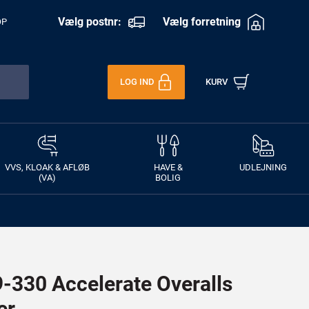
Vælg postnr:
Vælg forretning
OP
LOG IND
KURV
VVS, KLOAK & AFLØB
HAVE &
UDLEJNING
(VA)
BOLIG
330 Accelerate Overalls
er