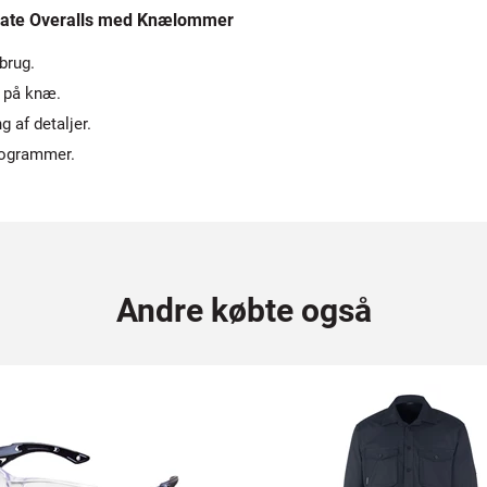
rate Overalls med Knælommer
brug.
 på knæ.
 af detaljer.
programmer.
Andre købte også