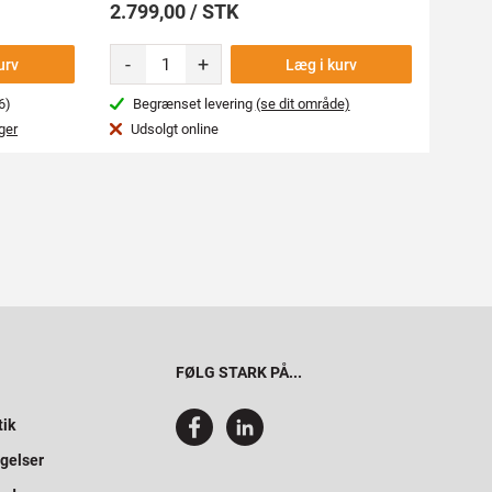
2.799,00 / STK
92,9
-
+
-
urv
Læg i kurv
6)
Begrænset levering
(se dit område)
Beg
ger
Udsolgt online
Var
FØLG STARK PÅ...
tik
gelser