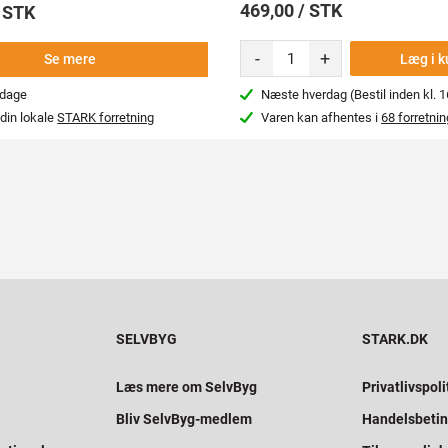
469,00 / STK
/ STK
-
+
Læg i k
Se mere
rdage
Næste hverdag (Bestil inden kl. 1
din lokale
STARK forretning
Varen kan afhentes i
68 forretnin
SELVBYG
STARK.DK
Læs mere om SelvByg
Privatlivspoli
Bliv SelvByg-medlem
Handelsbetin