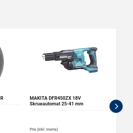
UR
MAKITA DFR450ZX 18V
E-LIN
Skrueautomat 25-41 mm
Nex
Medlem
83,65 
Pris (inkl. moms)
Pris (i