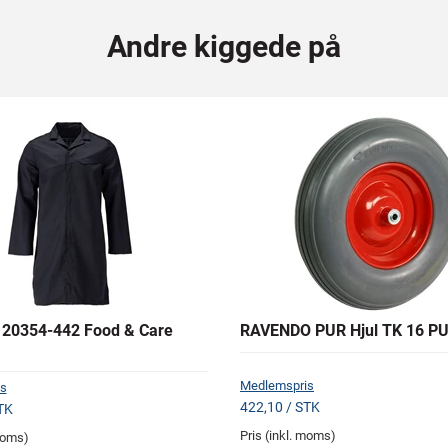
Andre kiggede på
20354-442 Food & Care
RAVENDO PUR Hjul TK 16 P
Medlemspris
s
422,10 / STK
TK
Pris (inkl. moms)
 moms)