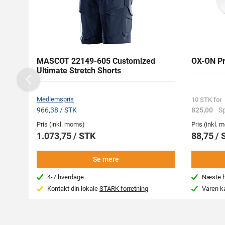
MASCOT 22149-605 Customized
OX-ON Pr
Ultimate Stretch Shorts
Previous
Medlemspris
10 STK for
966,38 / STK
825,00
Sp
Pris (inkl. moms)
Pris (inkl.
1.073,75 / STK
88,75 / 
Se mere
4-7 hverdage
Næste hv
Kontakt din lokale
STARK forretning
Varen k