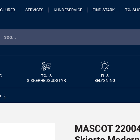
CHURER
SERVICES
KUNDESERVICE
FIND STARK
TØJSH
G
TØJ &
EL &
SIKKERHEDSUDSTYR
BELYSNING
r
>
MASCOT 22004-
Skjorte Modern 