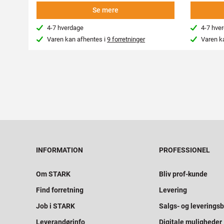
Se mere
4-7 hverdage
4-7 hve
Varen kan afhentes i
9 forretninger
Varen k
INFORMATION
PROFESSIONEL
Om STARK
Bliv prof-kunde
Find forretning
Levering
Job i STARK
Salgs- og leveringsb
Leverandørinfo
Digitale muligheder