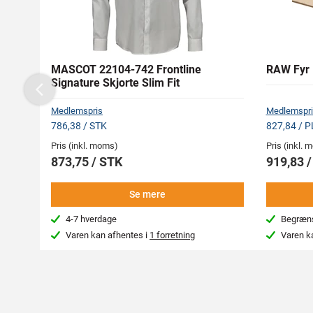
MASCOT 22104-742 Frontline
RAW Fyr 
Signature Skjorte Slim Fit
Previous
Medlemspris
Medlemspri
786,38 / STK
827,84 / 
Pris (inkl. moms)
Pris (inkl.
873,75 / STK
919,83 
Se mere
4-7 hverdage
Begræns
Varen kan afhentes i
1 forretning
Varen k