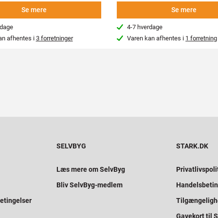
Se mere
Se mere
rdage
4-7 hverdage
an afhentes i
3 forretninger
Varen kan afhentes i
1 forretning
SELVBYG
STARK.DK
Læs mere om SelvByg
Privatlivspoli
Bliv SelvByg-medlem
Handelsbetin
etingelser
Tilgængelig
Gavekort til