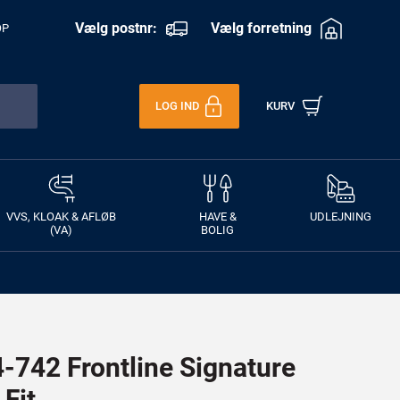
Vælg postnr:
Vælg forretning
OP
LOG IND
KURV
VVS, KLOAK & AFLØB
HAVE &
UDLEJNING
(VA)
BOLIG
742 Frontline Signature
Fit