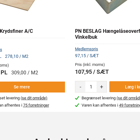
Krydsfiner A/C
PN BESLAG Hængelåseoverf
Vinkelbuk
Medlemspris
s
97,15 / SÆT
PL
278,10 / M2
Pris (inkl. moms)
 moms)
107,95 / SÆT
/ PL
309,00 / M2
-
+
Læg i k
Se mere
et levering
(se dit område)
Begrænset levering
(se dit områd
an afhentes i
75 forretninger
Varen kan afhentes i
49 forretnin