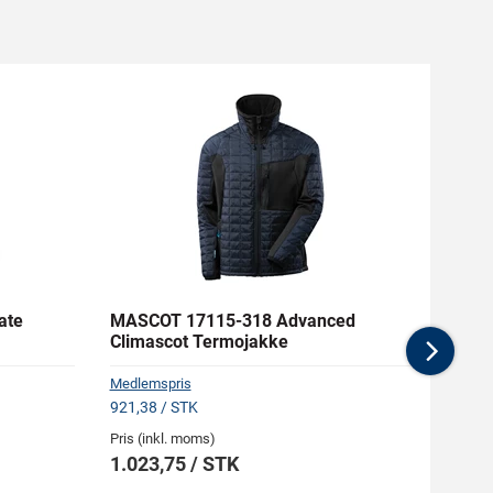
ate
MASCOT 17115-318 Advanced
MASC
Climascot Termojakke
Micro
Nex
Medlemspris
Medlem
921,38 / STK
583,88
Pris (inkl. moms)
Pris (i
1.023,75 / STK
648,