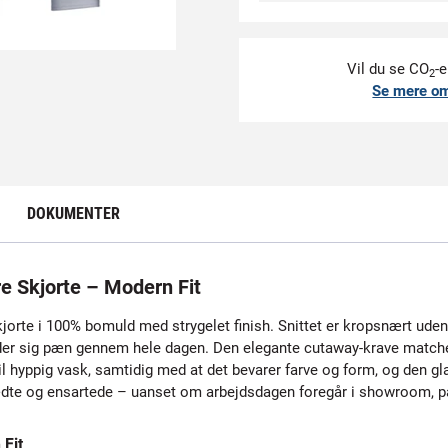
Vil du se CO
-e
2
Se mere o
DOKUMENTER
e Skjorte – Modern Fit
 skjorte i 100% bomuld med strygelet finish. Snittet er kropsnært u
lder sig pæn gennem hele dagen. Den elegante cutaway-krave matcher
l hyppig vask, samtidig med at det bevarer farve og form, og den glatt
klædte og ensartede – uanset om arbejdsdagen foregår i showroom, p
Fit