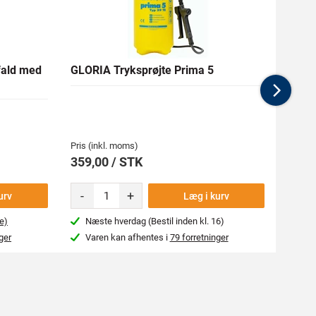
ald med
GLORIA Tryksprøjte Prima 5
HULT
Nex
Medlem
1.628,
Pris (inkl. moms)
Pris (i
359,00 / STK
1.80
-
+
urv
Læg i kurv
e)
Næste hverdag (Bestil inden kl. 16)
Næs
ger
Varen kan afhentes i
79 forretninger
Var