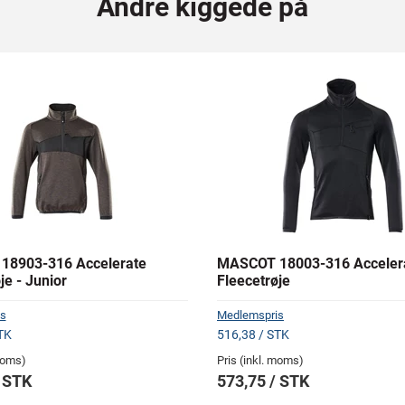
Andre kiggede på
18903-316 Accelerate
MASCOT 18003-316 Acceler
je - Junior
Fleecetrøje
s
Medlemspris
TK
516,38 / STK
 moms)
Pris (inkl. moms)
/ STK
573,75 / STK