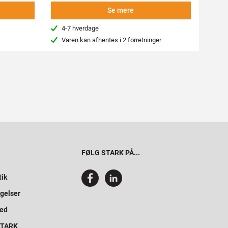
Se mere
4-7 hverdage
4-7
Varen kan afhentes i
2 forretninger
Var
FØLG STARK PÅ...
tik
gelser
hed
 STARK