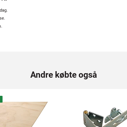
 dag.
se.
s.
Andre købte også