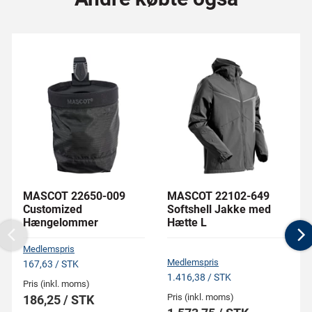
MASCOT 22650-009
MASCOT 22102-649
Customized
Softshell Jakke med
Hængelommer
Hætte L
Previous
N
Medlemspris
Medlemspris
167,63 / STK
1.416,38 / STK
Pris (inkl. moms)
Pris (inkl. moms)
186,25 / STK