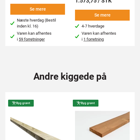
1.573,75 / STK
Se mere
Se mere
Næste hverdag (Bestil
inden kl. 16)
4-7 hverdage
Varen kan afhentes
Varen kan afhentes
i
59 forretninger
i
1 forretning
Andre kiggede på
Byg grønt
Byg grønt