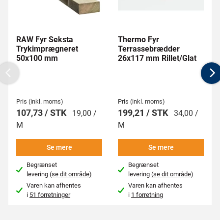
RAW Fyr Seksta
Thermo Fyr
Trykimprægneret
Terrassebrædder
50x100 mm
26x117 mm Rillet/Glat
Previous
N
Pris (inkl. moms)
Pris (inkl. moms)
107,73 / STK
199,21 / STK
19,00 /
34,00 /
M
M
Se mere
Se mere
Begrænset
Begrænset
levering
(se dit område)
levering
(se dit område)
Varen kan afhentes
Varen kan afhentes
i
51 forretninger
i
1 forretning