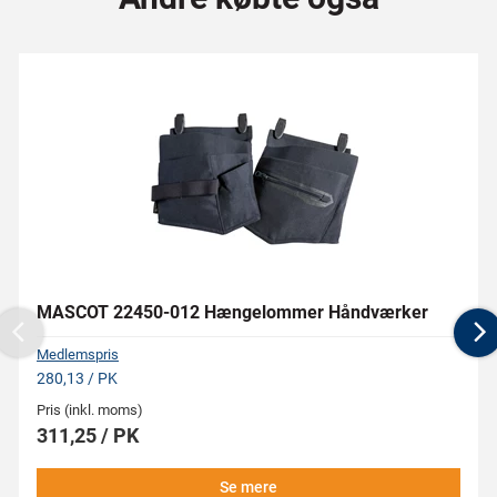
MASCOT 22450-012 Hængelommer Håndværker
Previous
N
Medlemspris
280,13 / PK
Pris (inkl. moms)
311,25 / PK
Se mere