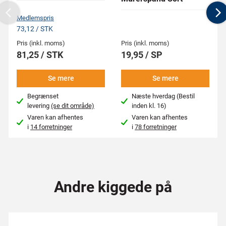
Previous
N
Medlemspris
73,12 / STK
Pris (inkl. moms)
Pris (inkl. moms)
81,25 / STK
19,95 / SP
Se mere
Se mere
Begrænset
Næste hverdag (Bestil
levering
(se dit område)
inden kl. 16)
Varen kan afhentes
Varen kan afhentes
i
14 forretninger
i
78 forretninger
Andre kiggede på