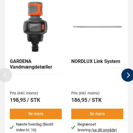
GARDENA
NORDLUX Link System
Vandmængdetæller
Previous
N
Pris (inkl. moms)
Pris (inkl. moms)
198,95 / STK
186,95 / STK
Se mere
Se mere
Næste hverdag (Bestil
Begrænset
inden kl. 16)
levering
(se dit område)