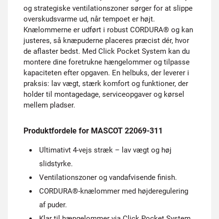
og strategiske ventilationszoner sørger for at slippe
overskudsvarme ud, når tempoet er højt.
Knælommerne er udført i robust CORDURA® og kan
justeres, så knæpuderne placeres præcist dér, hvor
de aflaster bedst. Med Click Pocket System kan du
montere dine foretrukne hængelommer og tilpasse
kapaciteten efter opgaven. En helbuks, der leverer i
praksis: lav vægt, stærk komfort og funktioner, der
holder til montagedage, serviceopgaver og kørsel
mellem pladser.
Produktfordele for MASCOT 22069-311
Ultimativt 4-vejs stræk – lav vægt og høj
slidstyrke.
Ventilationszoner og vandafvisende finish.
CORDURA®-knælommer med højderegulering
af puder.
Klar til hængelommer via Click Pocket System.