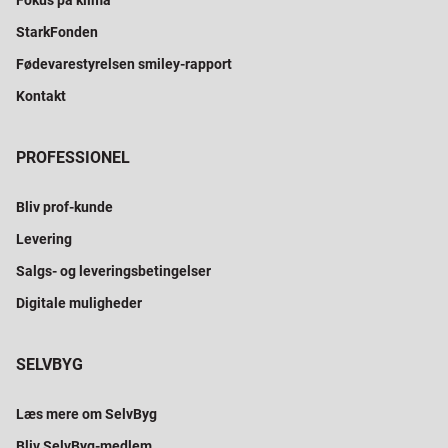
Fokus på klima
StarkFonden
Fødevarestyrelsen smiley-rapport
Kontakt
PROFESSIONEL
Bliv prof-kunde
Levering
Salgs- og leveringsbetingelser
Digitale muligheder
SELVBYG
Læs mere om SelvByg
Bliv SelvByg-medlem