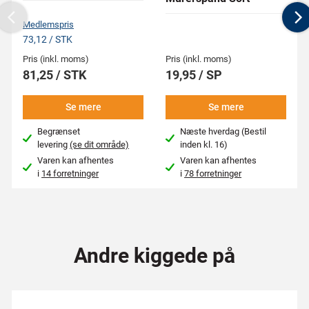
Previous
N
Medlemspris
73,12 / STK
Pris (inkl. moms)
Pris (inkl. moms)
81,25 / STK
19,95 / SP
Se mere
Se mere
Begrænset
Næste hverdag (Bestil
levering
(se dit område)
inden kl. 16)
Varen kan afhentes
Varen kan afhentes
i
14 forretninger
i
78 forretninger
Andre kiggede på