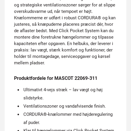
og strategiske ventilationszoner sørger for at slippe
overskudsvarme ud, når tempoet er højt.
Knælommerne er udført i robust CORDURA® og kan
justeres, så knæpuderne placeres præcist dér, hvor
de aflaster bedst. Med Click Pocket System kan du
montere dine foretrukne hængelommer og tilpasse
kapaciteten efter opgaven. En helbuks, der leverer i
praksis: lav vægt, stærk komfort og funktioner, der
holder til montagedage, serviceopgaver og kørsel
mellem pladser.
Produktfordele for MASCOT 22069-311
Ultimativt 4-vejs stræk – lav vægt og høj
slidstyrke.
Ventilationszoner og vandafvisende finish.
CORDURA®-knælommer med højderegulering
af puder.
Klar til hængelommer via Click Pocket System.