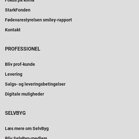
Fokus på klima
StarkFonden
Fødevarestyrelsen smiley-rapport
Kontakt
PROFESSIONEL
Bliv prof-kunde
Levering
Salgs- og leveringsbetingelser
Digitale muligheder
SELVBYG
Læs mere om SelvByg
Bliv SelvByg-medlem