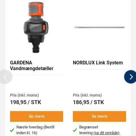
GARDENA
NORDLUX Link System
Vandmængdetæller
Previous
N
Pris (inkl. moms)
Pris (inkl. moms)
198,95 / STK
186,95 / STK
Se mere
Se mere
Næste hverdag (Bestil
Begrænset
inden kl. 16)
levering
(se dit område)