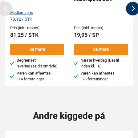
Previous
N
Medlemspris
73,12 / STK
Pris (inkl. moms)
Pris (inkl. moms)
81,25 / STK
19,95 / SP
Se mere
Se mere
Begrænset
Næste hverdag (Bestil
levering
(se dit område)
inden kl. 16)
Varen kan afhentes
Varen kan afhentes
i
14 forretninger
i
78 forretninger
Andre kiggede på