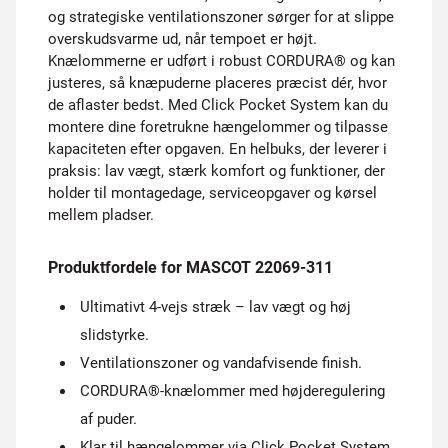
og strategiske ventilationszoner sørger for at slippe
overskudsvarme ud, når tempoet er højt.
Knælommerne er udført i robust CORDURA® og kan
justeres, så knæpuderne placeres præcist dér, hvor
de aflaster bedst. Med Click Pocket System kan du
montere dine foretrukne hængelommer og tilpasse
kapaciteten efter opgaven. En helbuks, der leverer i
praksis: lav vægt, stærk komfort og funktioner, der
holder til montagedage, serviceopgaver og kørsel
mellem pladser.
Produktfordele for MASCOT 22069-311
Ultimativt 4-vejs stræk – lav vægt og høj
slidstyrke.
Ventilationszoner og vandafvisende finish.
CORDURA®-knælommer med højderegulering
af puder.
Klar til hængelommer via Click Pocket System.