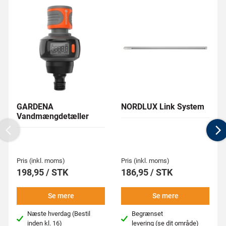
GARDENA
NORDLUX Link System
Vandmængdetæller
Previous
N
Pris (inkl. moms)
Pris (inkl. moms)
198,95 / STK
186,95 / STK
Se mere
Se mere
Næste hverdag (Bestil
Begrænset
inden kl. 16)
levering
(se dit område)