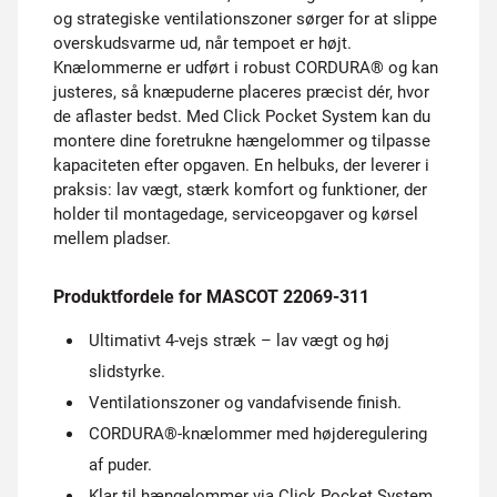
og strategiske ventilationszoner sørger for at slippe
overskudsvarme ud, når tempoet er højt.
Knælommerne er udført i robust CORDURA® og kan
justeres, så knæpuderne placeres præcist dér, hvor
de aflaster bedst. Med Click Pocket System kan du
montere dine foretrukne hængelommer og tilpasse
kapaciteten efter opgaven. En helbuks, der leverer i
praksis: lav vægt, stærk komfort og funktioner, der
holder til montagedage, serviceopgaver og kørsel
mellem pladser.
Produktfordele for MASCOT 22069-311
Ultimativt 4-vejs stræk – lav vægt og høj
slidstyrke.
Ventilationszoner og vandafvisende finish.
CORDURA®-knælommer med højderegulering
af puder.
Klar til hængelommer via Click Pocket System.