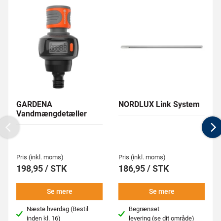
GARDENA
NORDLUX Link System
Vandmængdetæller
Previous
N
Pris (inkl. moms)
Pris (inkl. moms)
198,95 / STK
186,95 / STK
Se mere
Se mere
Næste hverdag (Bestil
Begrænset
inden kl. 16)
levering
(se dit område)