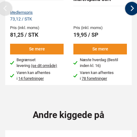
Previous
N
Medlemspris
73,12 / STK
Pris (inkl. moms)
Pris (inkl. moms)
81,25 / STK
19,95 / SP
Se mere
Se mere
Begrænset
Næste hverdag (Bestil
levering
(se dit område)
inden kl. 16)
Varen kan afhentes
Varen kan afhentes
i
14 forretninger
i
78 forretninger
Andre kiggede på