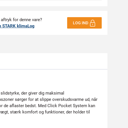
 aftryk for denne vare?
LOG IND
m STARK klimaLog
 slidstyrke, der giver dig maksimal
onszoner sørger for at slippe overskudsvarme ud, når
r de aflaster bedst. Med Click Pocket System kan
ægt, stærk komfort og funktioner, der holder til