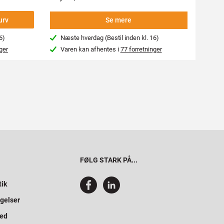
-
urv
Se mere
6)
Næste hverdag (Bestil inden kl. 16)
Næs
ger
Varen kan afhentes i
77 forretninger
Var
FØLG STARK PÅ...
tik
gelser
hed