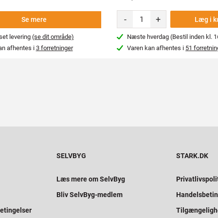
-
+
Læg i k
Se mere
et levering
(se dit område)
Næste hverdag (Bestil inden kl. 1
an afhentes i
3 forretninger
Varen kan afhentes i
51 forretnin
SELVBYG
STARK.DK
Læs mere om SelvByg
Privatlivspoli
Bliv SelvByg-medlem
Handelsbetin
etingelser
Tilgængelig