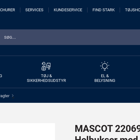
CHURER
SERVICES
KUNDESERVICE
FIND STARK
TØJSH
G
TØJ &
EL &
SIKKERHEDSUDSTYR
BELYSNING
ragter
>
MASCOT 22069
Helbukser me