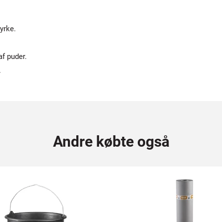
yrke.
f puder.
.
Andre købte også