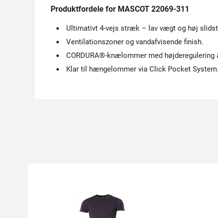
Produktfordele for MASCOT 22069-311
Ultimativt 4-vejs stræk – lav vægt og høj slidst
Ventilationszoner og vandafvisende finish.
CORDURA®-knælommer med højderegulering a
Klar til hængelommer via Click Pocket System