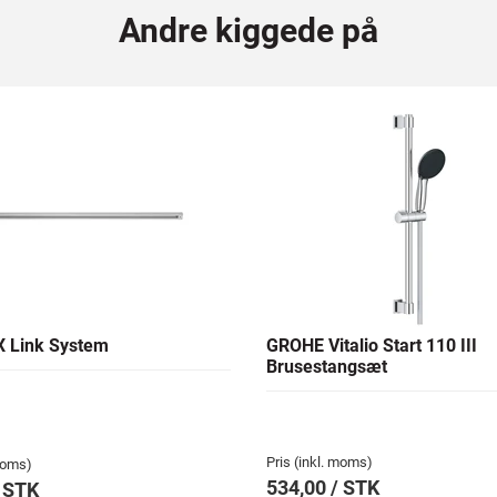
Andre kiggede på
 Link System
GROHE Vitalio Start 110 III
Brusestangsæt
Pris (inkl. moms)
 moms)
534,00 / STK
/ STK