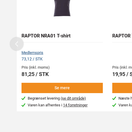
RAPTOR NRA01 T-shirt
RAPTOR 
Previous
Medlemspris
73,12 / STK
Pris (inkl. moms)
Pris (inkl.
81,25 / STK
19,95 / 
Se mere
Begrænset levering
(se dit område)
Næste hv
Varen kan afhentes i
14 forretninger
Varen k