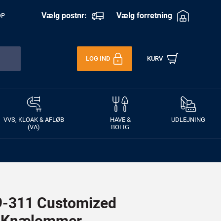
Vælg postnr:
Vælg forretning
OP
LOG IND
KURV
VVS, KLOAK & AFLØB
HAVE &
UDLEJNING
(VA)
BOLIG
-311 Customized
d Knælommer