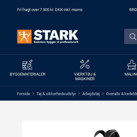
Fri fragt over 7.500 kr. DKK inkl. moms
BRO
BYGGEMATERIALER
VÆRKTØJ &
MALIN
MASKINER
Forside
Tøj & sikkerhedsudstyr
Arbejdstøj
Overalls & kedeld
>
>
>