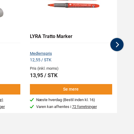
LYRA Tratto Marker
RAW 
Nex
Medlemspris
12,55 / STK
Pris (inkl. moms)
Pris (i
13,95 / STK
64,9
Se mere
e)
Næste hverdag (Bestil inden kl. 16)
Næs
ger
Varen kan afhentes i
72 forretninger
Var