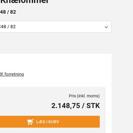
C48 / 82
C48 / 82
K forretning
Pris (inkl. moms)
2.148,75 / STK
LÆG I KURV