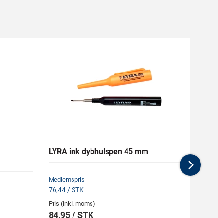
LYRA ink dybhulspen 45 mm
ADOR
Term
Nex
Medlemspris
76,44 / STK
Pris (i
Pris (inkl. moms)
624,
84,95 / STK