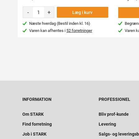
-
+
Læg i kurv
Næste hverdag (Bestil inden kl. 16)
Begræns
Varen kan afhentes i
52 forretninger
Varen k
INFORMATION
PROFESSIONEL
Om STARK
Bliv prof-kunde
Find forretning
Levering
Job i STARK
Salgs- og leveringsb