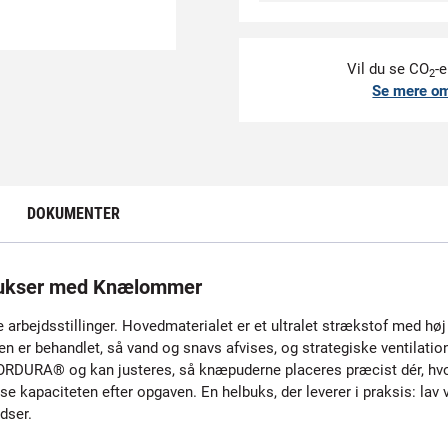
Vil du se CO
-e
2
Se mere o
DOKUMENTER
ukser med Knælommer
e arbejdsstillinger. Hovedmaterialet er et ultralet strækstof med høj
en er behandlet, så vand og snavs afvises, og strategiske ventilati
ORDURA® og kan justeres, så knæpuderne placeres præcist dér, hvo
kapaciteten efter opgaven. En helbuks, der leverer i praksis: lav v
dser.