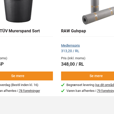
TÜV Murerspand Sort
RAW Gulvpap
Medlemspris
313,20 / RL
 moms)
Pris (inkl. moms)
SP
348,00 / RL
Se mere
Se mere
erdag (Bestil inden kl. 16)
Begrænset levering
(se dit områd
an afhentes i
78 forretninger
Varen kan afhentes i
79 forretnin