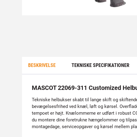
BESKRIVELSE
TEKNISKE SPECIFIKATIONER
MASCOT 22069-311 Customized Helb
Tekniske helbukser skabt til lange skift og skiftend
bevægelsesfrihed ved knæl, løft og kørsel. Overflad
tempoet er højt. Knælommerne er udført i robust C
du montere dine foretrukne hængelommer og tilpasse 
montagedage, serviceopgaver og kørsel mellem pla