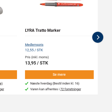
LYRA Tratto Marker
RAW 
Nex
Medlemspris
12,55 / STK
Pris (inkl. moms)
Pris (i
13,95 / STK
64,9
Se mere
e)
Næste hverdag (Bestil inden kl. 16)
Næs
ger
Varen kan afhentes i
72 forretninger
Var