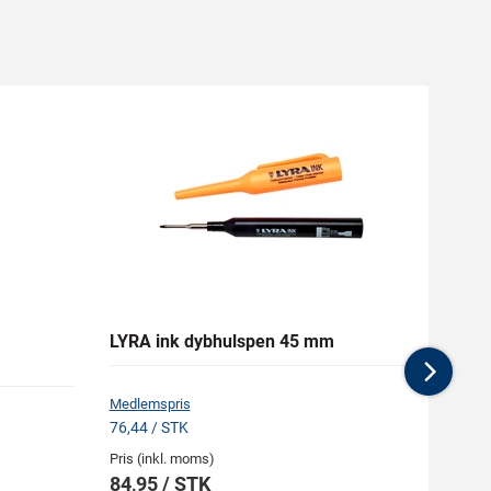
LYRA ink dybhulspen 45 mm
ADOR
Term
Nex
Medlemspris
76,44 / STK
Pris (i
Pris (inkl. moms)
624,
84,95 / STK