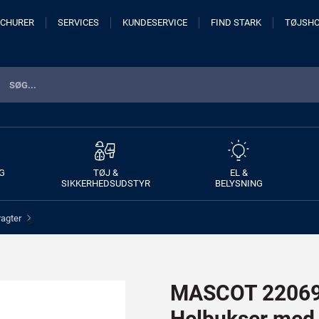
CHURER
SERVICES
KUNDESERVICE
FIND STARK
TØJSH
G
TØJ &
EL &
SIKKERHEDSUDSTYR
BELYSNING
ragter
>
MASCOT 22069
Helbukser me