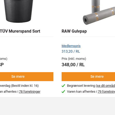
TÜV Murerspand Sort
RAW Gulvpap
Medlemspris
313,20 / RL
 moms)
Pris (inkl. moms)
SP
348,00 / RL
Se mere
Se mere
erdag (Bestil inden kl. 16)
Begrænset levering
(se dit områd
an afhentes i
78 forretninger
Varen kan afhentes i
79 forretnin