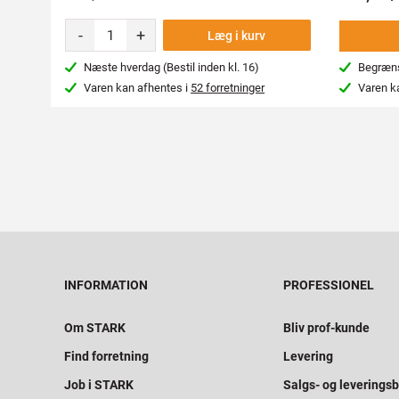
-
+
Læg i kurv
Næste hverdag (Bestil inden kl. 16)
Begræns
Varen kan afhentes i
52 forretninger
Varen k
INFORMATION
PROFESSIONEL
Om STARK
Bliv prof-kunde
Find forretning
Levering
Job i STARK
Salgs- og leveringsb