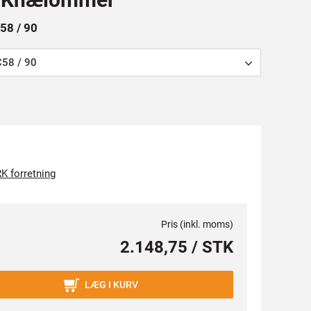
C58 / 90
C58 / 90
K forretning
Pris (inkl. moms)
2.148,75 / STK
LÆG I KURV