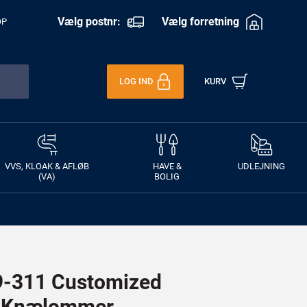
Vælg postnr:
Vælg forretning
OP
LOG IND
KURV
VVS, KLOAK & AFLØB
HAVE &
UDLEJNING
(VA)
BOLIG
-311 Customized
d Knælommer