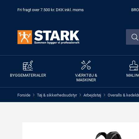
Fri fragt over 7.500 kr. DKK inkl. moms
BRO
BYGGEMATERIALER
VÆRKTØJ &
MALIN
MASKINER
Forside
Tøj & sikkerhedsudstyr
Arbejdstøj
Overalls & kedeld
>
>
>