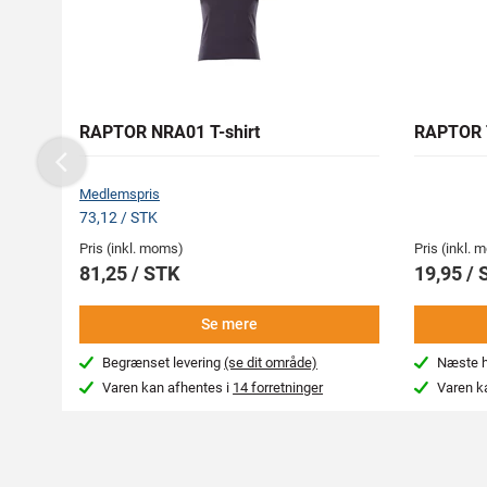
RAPTOR NRA01 T-shirt
RAPTOR 
Previous
Medlemspris
73,12 / STK
Pris (inkl. moms)
Pris (inkl.
81,25 / STK
19,95 / 
Se mere
Begrænset levering
(se dit område)
Næste hv
Varen kan afhentes i
14 forretninger
Varen k