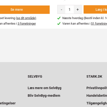
-
+
Læg i k
Se mere
et levering
(se dit område)
Næste hverdag (Bestil inden kl. 1
an afhentes i
3 forretninger
Varen kan afhentes i
51 forretnin
SELVBYG
STARK.DK
Læs mere om SelvByg
Privatlivspoli
Bliv SelvByg-medlem
Handelsbetin
etingelser
Tilgængelig