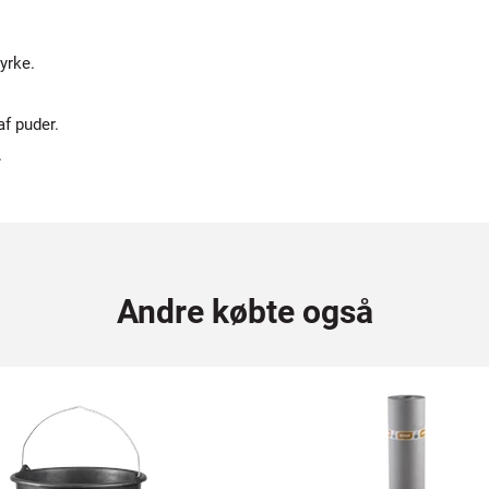
yrke.
f puder.
.
Andre købte også