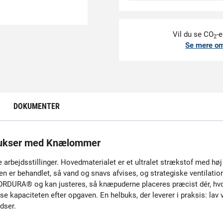
Vil du se CO
-e
2
Se mere o
DOKUMENTER
ukser med Knælommer
e arbejdsstillinger. Hovedmaterialet er et ultralet strækstof med høj
en er behandlet, så vand og snavs afvises, og strategiske ventilati
ORDURA® og kan justeres, så knæpuderne placeres præcist dér, hvo
kapaciteten efter opgaven. En helbuks, der leverer i praksis: lav v
dser.