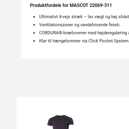
Produktfordele for MASCOT 22069-311
Ultimativt 4-vejs stræk – lav vægt og høj slidst
Ventilationszoner og vandafvisende finish.
CORDURA®-knælommer med højderegulering a
Klar til hængelommer via Click Pocket System