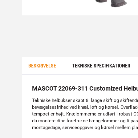
BESKRIVELSE
TEKNISKE SPECIFIKATIONER
MASCOT 22069-311 Customized Helb
Tekniske helbukser skabt til lange skift og skiftend
bevægelsesfrihed ved knæl, løft og kørsel. Overflad
tempoet er højt. Knælommerne er udført i robust C
du montere dine foretrukne hængelommer og tilpasse 
montagedage, serviceopgaver og kørsel mellem pla