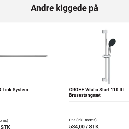
Andre kiggede på
 Link System
GROHE Vitalio Start 110 III
Brusestangsæt
Pris (inkl. moms)
 moms)
534,00 / STK
/ STK