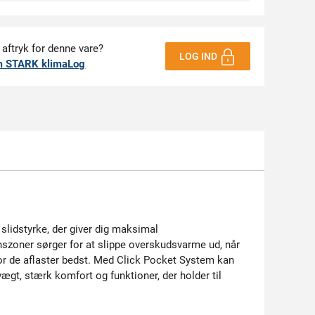
 aftryk for denne vare?
LOG IND
m STARK klimaLog
 slidstyrke, der giver dig maksimal
onszoner sørger for at slippe overskudsvarme ud, når
r de aflaster bedst. Med Click Pocket System kan
ægt, stærk komfort og funktioner, der holder til