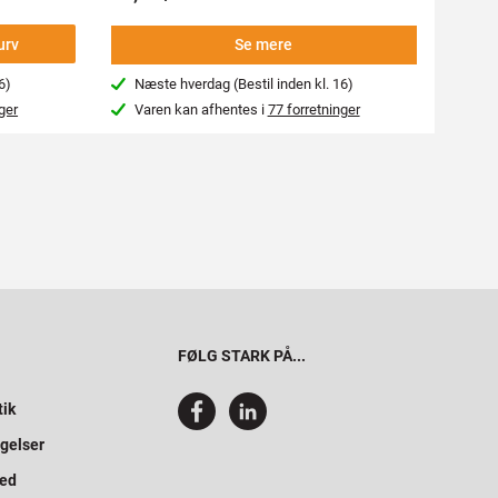
-
urv
Se mere
6)
Næste hverdag (Bestil inden kl. 16)
Næs
ger
Varen kan afhentes i
77 forretninger
Var
FØLG STARK PÅ...
tik
gelser
hed