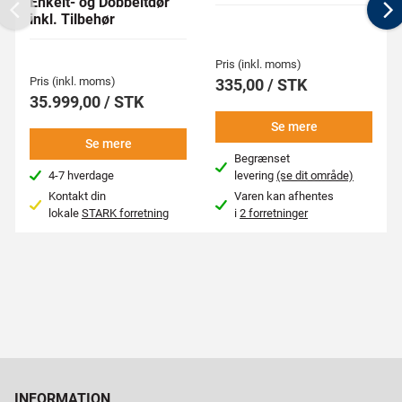
Enkelt- og Dobbeltdør
inkl. Tilbehør
Previous
N
Pris (inkl. moms)
Pris (inkl. moms)
335,00 / STK
35.999,00 / STK
Se mere
Se mere
Begrænset
4-7 hverdage
levering
(se dit område)
Kontakt din
Varen kan afhentes
lokale
STARK forretning
i
2 forretninger
INFORMATION