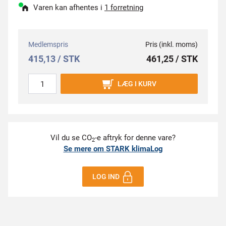
Varen kan afhentes i
1 forretning
Medlemspris
Pris (inkl. moms)
415,13 / STK
461,25 / STK
LÆG I KURV
Vil du se CO
-e aftryk for denne vare?
2
Se mere om STARK klimaLog
LOG IND