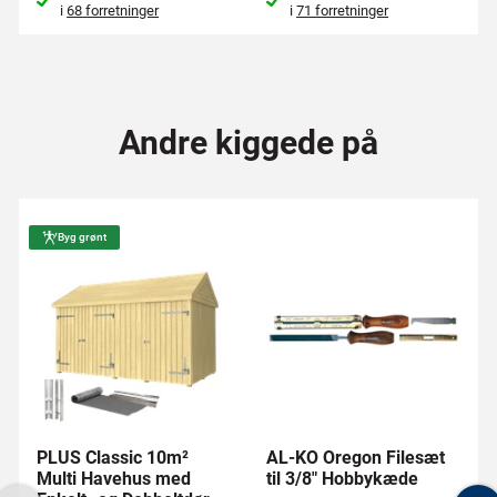
i
68 forretninger
i
71 forretninger
Andre kiggede på
Byg grønt
PLUS Classic 10m²
AL-KO Oregon Filesæt
Multi Havehus med
til 3/8" Hobbykæde