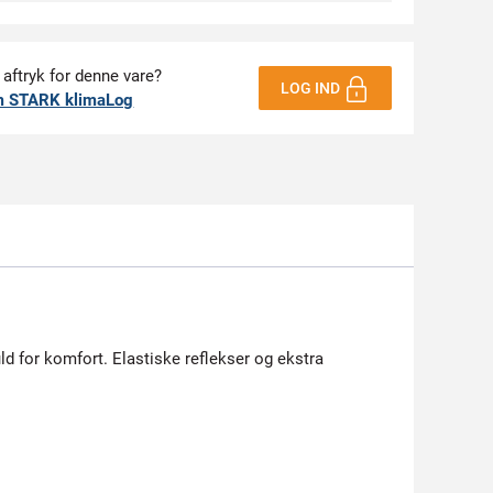
 aftryk for denne vare?
LOG IND
m STARK klimaLog
d for komfort. Elastiske reflekser og ekstra