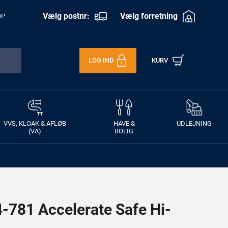
Vælg postnr:
Vælg forretning
OP
LOG IND
KURV
VVS, KLOAK & AFLØB
HAVE &
UDLEJNING
(VA)
BOLIG
781 Accelerate Safe Hi-