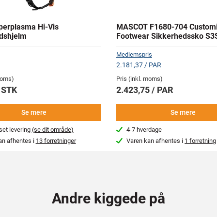
erplasma Hi-Vis
MASCOT F1680-704 Custom
dshjelm
Footwear Sikkerhedssko S3
Medlemspris
2.181,37 / PAR
 moms)
Pris (inkl. moms)
/ STK
2.423,75 / PAR
Se mere
Se mere
et levering
(se dit område)
4-7 hverdage
an afhentes i
13 forretninger
Varen kan afhentes i
1 forretning
Andre kiggede på