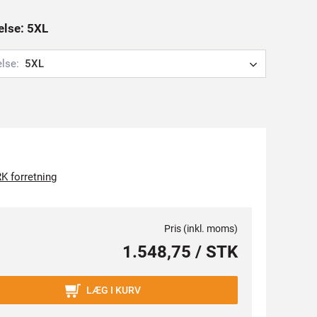
else: 5XL
else:
5XL
K forretning
Pris (inkl. moms)
1.548,75 / STK
LÆG I KURV