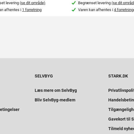
et levering
(se dit område)
Begrænset levering
(se dit områd
an afhentes i
1 forretning
Varen kan afhentes i
4 forretning
SELVBYG
STARK.DK
Læs mere om SelvByg
Privatlivspoli
Bliv SelvByg-medlem
Handelsbetin
etingelser
Tilgængelig
Gavekort til
Tilmeld nyhe