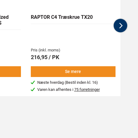
ized
RAPTOR C4 Træskrue TX20
RAW 
S
Nex
Medlem
134,7
Pris (inkl. moms)
Pris (i
216,95 / PK
149,
Se mere
Næste hverdag (Bestil inden kl. 16)
Beg
Varen kan afhentes i
75 forretninger
Var