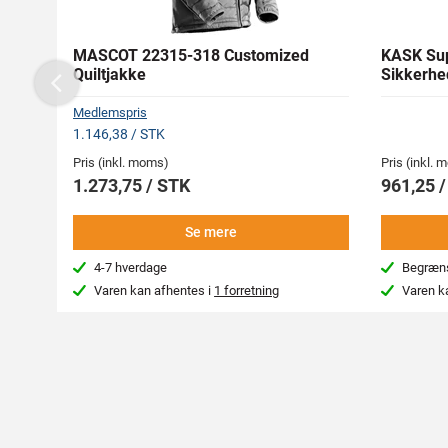
MASCOT 22315-318 Customized
KASK Sup
Quiltjakke
Sikkerhe
Previous
Medlemspris
1.146,38 / STK
Pris (inkl. moms)
Pris (inkl.
1.273,75 / STK
961,25 
Se mere
4-7 hverdage
Begræns
Varen kan afhentes i
1 forretning
Varen k