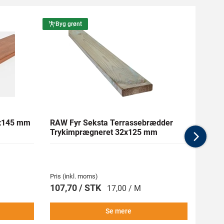
Byg grønt
Byg g
1x145 mm
RAW Fyr Seksta Terrassebrædder
Ther
Trykimprægneret 32x125 mm
mm Gl
Nex
Pris (inkl. moms)
Pris (i
107,70 / STK
269,
17,00 / M
Se mere