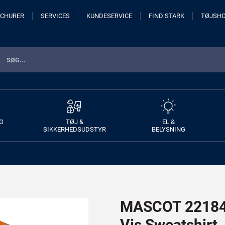
CHURER
SERVICES
KUNDESERVICE
FIND STARK
TØJSH
G
TØJ &
EL &
SIKKERHEDSUDSTYR
BELYSNING
MASCOT 22184-
Vis Sweatshirt