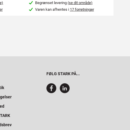
e)
Begrænset levering
(se dit område)
Beg
er
Varen kan afhentes i
17 forretninger
Var
FØLG STARK PÅ...
tik
gelser
hed
 STARK
dsbrev