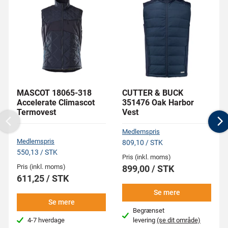
MASCOT 18065-318
CUTTER & BUCK
Accelerate Climascot
351476 Oak Harbor
Termovest
Vest
Previous
N
Medlemspris
Medlemspris
809,10 / STK
550,13 / STK
Pris (inkl. moms)
Pris (inkl. moms)
899,00 / STK
611,25 / STK
Se mere
Se mere
Begrænset
4-7 hverdage
levering
(se dit område)