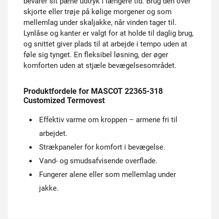
bevarer sit pæne udtryk i længere tid. Brug den over
skjorte eller trøje på kølige morgener og som
mellemlag under skaljakke, når vinden tager til.
Lynlåse og kanter er valgt for at holde til daglig brug,
og snittet giver plads til at arbejde i tempo uden at
føle sig tynget. En fleksibel løsning, der øger
komforten uden at stjæle bevægelsesområdet.
Produktfordele for MASCOT 22365-318
Customized Termovest
Effektiv varme om kroppen – armene fri til
arbejdet.
Strækpaneler for komfort i bevægelse.
Vand- og smudsafvisende overflade.
Fungerer alene eller som mellemlag under
jakke.