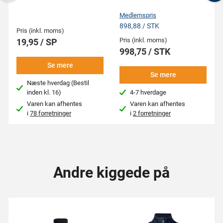
Previous
N
Medlemspris
898,88 / STK
Pris (inkl. moms)
Pris (inkl. moms)
19,95 / SP
998,75 / STK
Se mere
Se mere
Næste hverdag (Bestil
inden kl. 16)
4-7 hverdage
Varen kan afhentes
Varen kan afhentes
i
78 forretninger
i
2 forretninger
Andre kiggede på