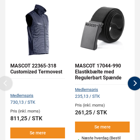
MASCOT 22365-318
MASCOT 17044-990
Customized Termovest
Elastikbælte med
Regulerbart Spænde
Previous
N
Medlemspris
Medlemspris
235,13 / STK
730,13 / STK
Pris (inkl. moms)
Pris (inkl. moms)
261,25 / STK
811,25 / STK
Se mere
Se mere
Næste hverdag (Bestil