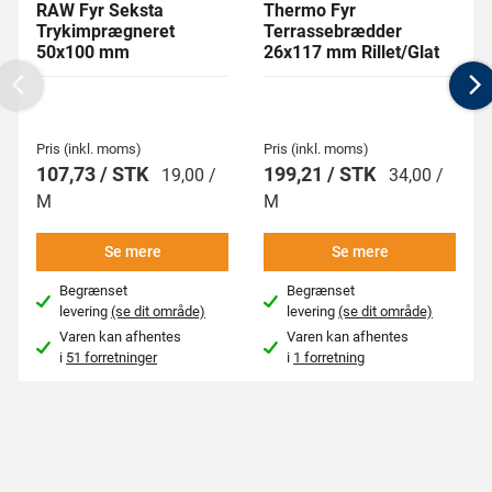
RAW Fyr Seksta
Thermo Fyr
Trykimprægneret
Terrassebrædder
50x100 mm
26x117 mm Rillet/Glat
Previous
N
Pris (inkl. moms)
Pris (inkl. moms)
107,73 / STK
199,21 / STK
19,00 /
34,00 /
M
M
Se mere
Se mere
Begrænset
Begrænset
levering
(se dit område)
levering
(se dit område)
Varen kan afhentes
Varen kan afhentes
i
51 forretninger
i
1 forretning