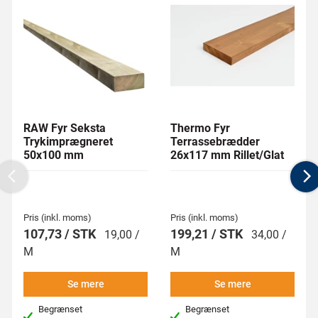
RAW Fyr Seksta
Thermo Fyr
Trykimprægneret
Terrassebrædder
50x100 mm
26x117 mm Rillet/Glat
Previous
N
Pris (inkl. moms)
Pris (inkl. moms)
107,73 / STK
199,21 / STK
19,00 /
34,00 /
M
M
Se mere
Se mere
Begrænset
Begrænset