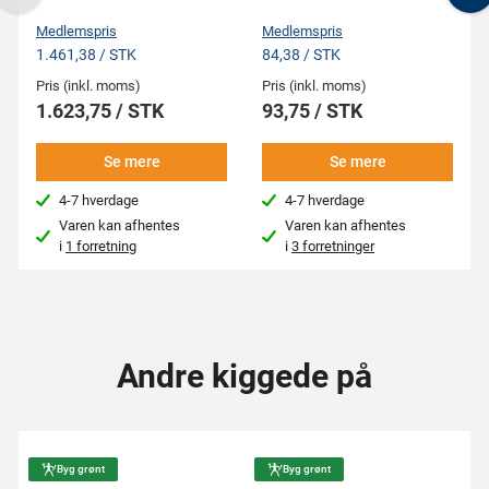
Previous
N
Medlemspris
Medlemspris
1.461,38 / STK
84,38 / STK
Pris (inkl. moms)
Pris (inkl. moms)
1.623,75 / STK
93,75 / STK
Se mere
Se mere
4-7 hverdage
4-7 hverdage
Varen kan afhentes
Varen kan afhentes
i
1 forretning
i
3 forretninger
Andre kiggede på
Byg grønt
Byg grønt