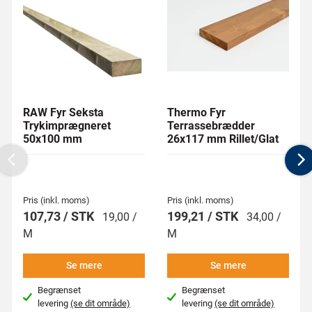
RAW Fyr Seksta
Thermo Fyr
Trykimprægneret
Terrassebrædder
50x100 mm
26x117 mm Rillet/Glat
Previous
N
Pris (inkl. moms)
Pris (inkl. moms)
107,73 / STK
199,21 / STK
19,00 /
34,00 /
M
M
Se mere
Se mere
Begrænset
Begrænset
levering
(se dit område)
levering
(se dit område)