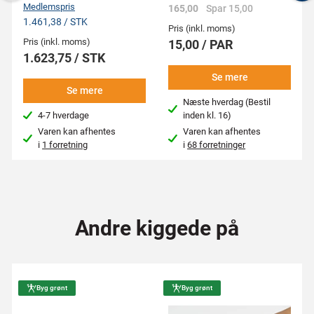
Previous
N
Medlemspris
165,00
Spar 15,00
1.461,38 / STK
Pris (inkl. moms)
Pris (inkl. moms)
15,00 / PAR
1.623,75 / STK
Se mere
Se mere
Næste hverdag (Bestil
4-7 hverdage
inden kl. 16)
Varen kan afhentes
Varen kan afhentes
i
1 forretning
i
68 forretninger
Andre kiggede på
Byg grønt
Byg grønt