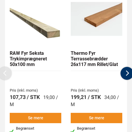
RAW Fyr Seksta
Thermo Fyr
Trykimprægneret
Terrassebrædder
50x100 mm
26x117 mm Rillet/Glat
Previous
N
Pris (inkl. moms)
Pris (inkl. moms)
107,73 / STK
199,21 / STK
19,00 /
34,00 /
M
M
Se mere
Se mere
Begrænset
Begrænset