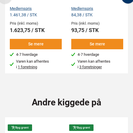
Previous
N
Medlemspris
Medlemspris
1.461,38 / STK
84,38 / STK
Pris (inkl. moms)
Pris (inkl. moms)
1.623,75 / STK
93,75 / STK
Se mere
Se mere
4-7 hverdage
4-7 hverdage
Varen kan afhentes
Varen kan afhentes
i
1 forretning
i
3 forretninger
Andre kiggede på
Byg grønt
Byg grønt