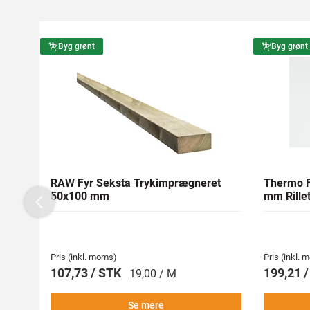
Byg grønt
Byg grønt
RAW Fyr Seksta Trykimprægneret
Thermo F
50x100 mm
mm Rillet
Previous
Pris (inkl. moms)
Pris (inkl.
107,73 / STK
199,21 
19,00 / M
Se mere