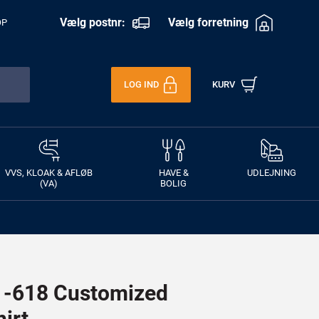
Vælg postnr:
Vælg forretning
OP
LOG IND
KURV
VVS, KLOAK & AFLØB
HAVE &
UDLEJNING
(VA)
BOLIG
-618 Customized
irt