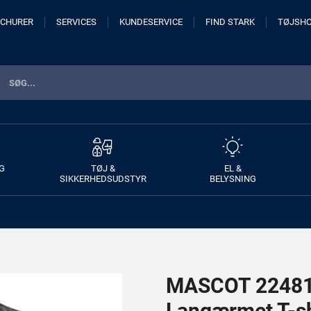
CHURER
SERVICES
KUNDESERVICE
FIND STARK
TØJSH
G
TØJ &
EL &
SIKKERHEDSUDSTYR
BELYSNING
MASCOT 22481
Langærmet T-sh