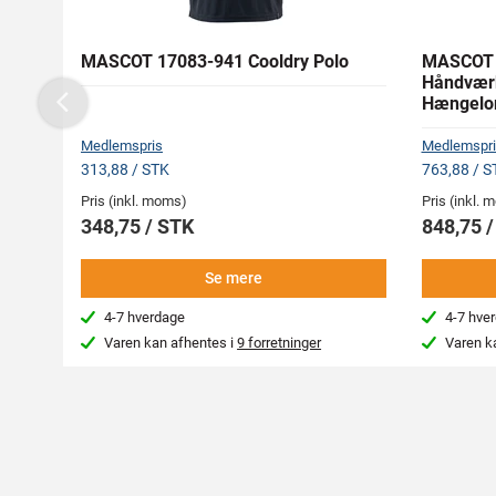
MASCOT 17083-941 Cooldry Polo
MASCOT 
Håndvær
Hængel
Previous
Medlemspris
Medlemspri
313,88 / STK
763,88 / S
Pris (inkl. moms)
Pris (inkl.
348,75 / STK
848,75 
Se mere
4-7 hverdage
4-7 hve
Varen kan afhentes i
9 forretninger
Varen k