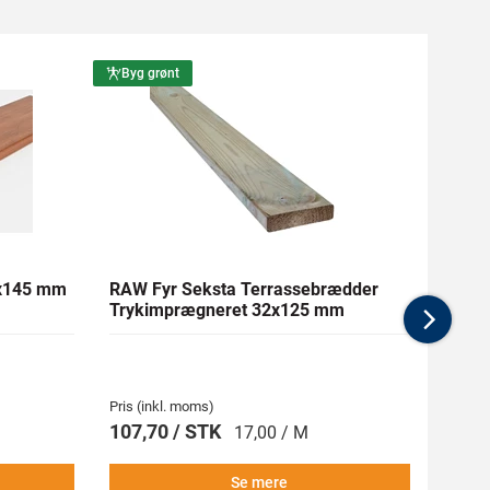
Byg grønt
Byg g
1x145 mm
RAW Fyr Seksta Terrassebrædder
Ther
Trykimprægneret 32x125 mm
mm Gl
Nex
Pris (inkl. moms)
Pris (i
107,70 / STK
269,
17,00 / M
Se mere