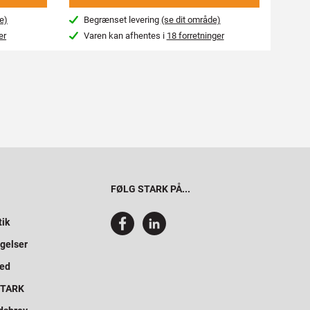
e)
Begrænset levering
(se dit område)
Beg
er
Varen kan afhentes i
18 forretninger
Var
FØLG STARK PÅ...
tik
gelser
hed
 STARK