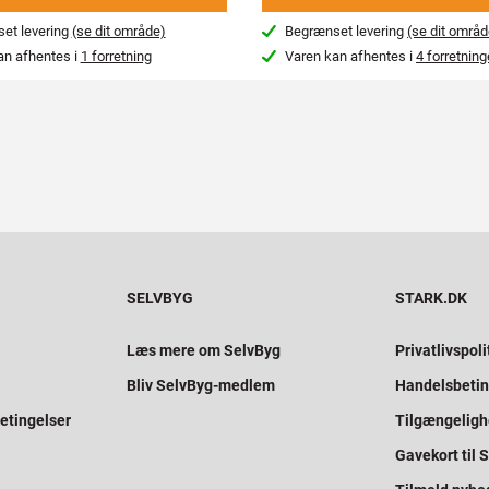
et levering
(se dit område)
Begrænset levering
(se dit områd
an afhentes i
1 forretning
Varen kan afhentes i
4 forretning
SELVBYG
STARK.DK
Læs mere om SelvByg
Privatlivspoli
Bliv SelvByg-medlem
Handelsbetin
etingelser
Tilgængelig
Gavekort til