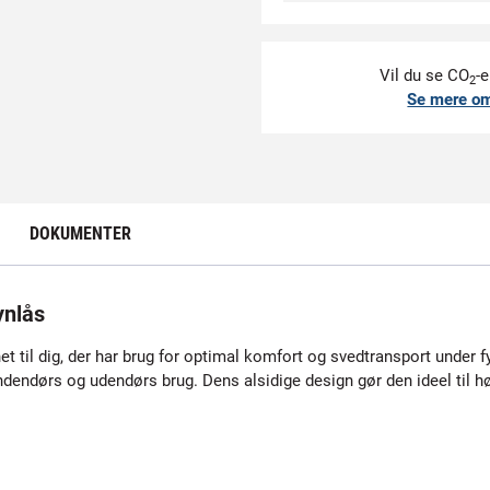
Vil du se CO
-e
2
Se mere o
DOKUMENTER
ynlås
 til dig, der har brug for optimal komfort og svedtransport under f
ndendørs og udendørs brug. Dens alsidige design gør den ideel til høj