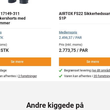
17149-311
AIRTOX FS22 Sikkerhedssan
kershorts med
S1P
ommer
s
Medlemspris
TK
2.496,37 / PAR
 moms)
Pris (inkl. moms)
/ STK
2.773,75 / PAR
Se mere
Se mere
rdage
Begrænset levering
(se dit områd
an afhentes i
2 forretninger
Varen kan afhentes i
35 forretnin
Andre kiggede på