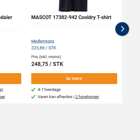
daler
MASCOT 17382-942 Cooldry T-shirt
MASC
shirt 
Nex
Medlemspris
Medlem
223,88 / STK
370,13
Pris (inkl. moms)
Pris (i
248,75 / STK
411,
Se mere
e)
4-7 hverdage
4-7
ger
Varen kan afhentes i
2 forretninger
Kon