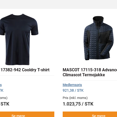
7382-942 Cooldry T-shirt
MASCOT 17115-318 Advanc
Climascot Termojakke
s
Medlemspris
TK
921,38 / STK
 moms)
Pris (inkl. moms)
/ STK
1.023,75 / STK
Se mere
Se mere