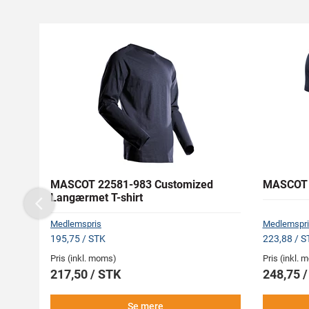
MASCOT 22581-983 Customized
MASCOT 1
Langærmet T-shirt
Previous
Medlemspris
Medlemspri
195,75 / STK
223,88 / S
Pris (inkl. moms)
Pris (inkl.
217,50 / STK
248,75 
Se mere