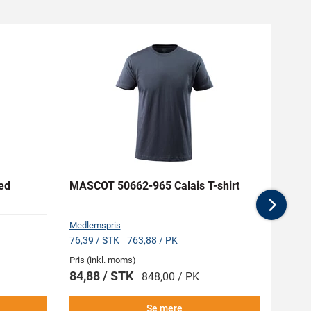
ed
MASCOT 50662-965 Calais T-shirt
MASCO
med 
Nex
Medlemspris
Medlem
76,39 / STK
763,88 / PK
246,38
Pris (inkl. moms)
Pris (i
84,88 / STK
273,
848,00 / PK
Se mere