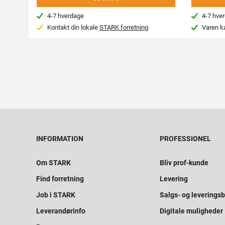
4-7 hverdage
4-7 hve
Kontakt din lokale
STARK forretning
Varen k
INFORMATION
PROFESSIONEL
Om STARK
Bliv prof-kunde
Find forretning
Levering
Job i STARK
Salgs- og leveringsb
Leverandørinfo
Digitale muligheder