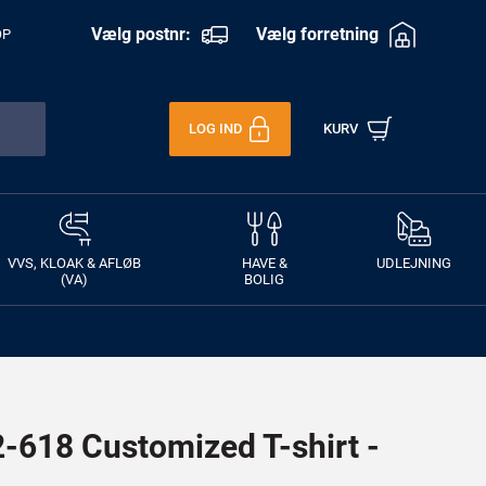
Vælg postnr:
Vælg forretning
OP
LOG IND
KURV
VVS, KLOAK & AFLØB
HAVE &
UDLEJNING
(VA)
BOLIG
618 Customized T-shirt -