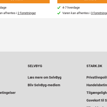
rdage
4-7 hverdage
an afhentes i
2 forretninger
Varen kan afhentes i
3 forretning
SELVBYG
STARK.DK
Læs mere om SelvByg
Privatlivspoli
Bliv SelvByg-medlem
Handelsbetin
etingelser
Tilgængelig
Gavekort til