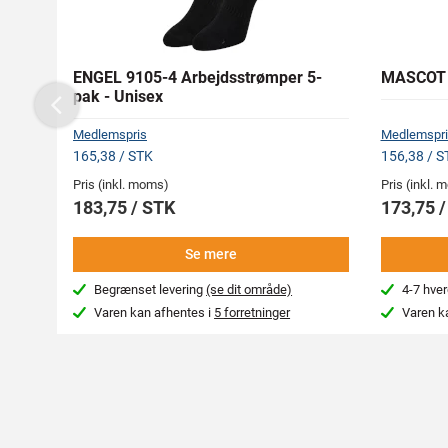
ENGEL 9105-4 Arbejdsstrømper 5-
MASCOT 0
pak - Unisex
Previous
Medlemspris
Medlemspri
165,38 / STK
156,38 / S
Pris (inkl. moms)
Pris (inkl.
183,75 / STK
173,75 
Se mere
Begrænset levering
(se dit område)
4-7 hve
Varen kan afhentes i
5 forretninger
Varen k