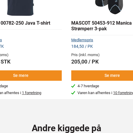
0782-250 Java T-shirt
MASCOT 50453-912 Manica
Strømperr 3-pak
s
Medlemspris
TK
184,50 / PK
 moms)
Pris (inkl. moms)
/ STK
205,00 / PK
Se mere
Se mere
rdage
4-7 hverdage
an afhentes i
1 forretning
Varen kan afhentes i
10 forretnin
Andre kiggede på