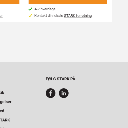
4-7 hverdage
4-7
er
Kontakt din lokale
STARK forretning
Kon
FØLG STARK PÅ...
tik
gelser
hed
 STARK