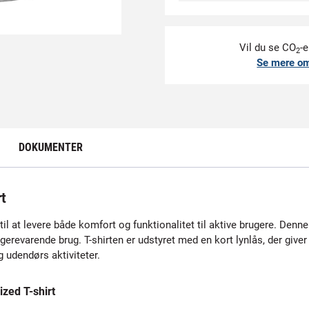
Vil du se CO
-e
2
Se mere o
DOKUMENTER
t
at levere både komfort og funktionalitet til aktive brugere. Denne T-
revarende brug. T-shirten er udstyret med en kort lynlås, der giver mu
g udendørs aktiviteter.
zed T-shirt