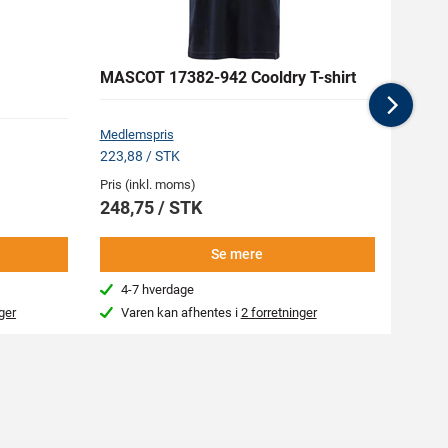
MASCOT 17382-942 Cooldry T-shirt
MASC
Nex
Medlemspris
Medlem
223,88 / STK
313,88
Pris (inkl. moms)
Pris (i
248,75 / STK
348,
Se mere
4-7 hverdage
4-7
ger
Varen kan afhentes i
2 forretninger
Var