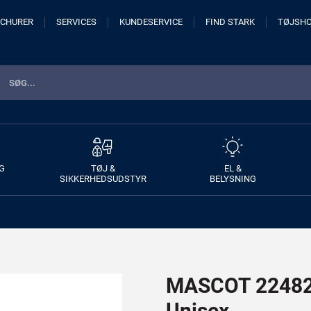
CHURER
SERVICES
KUNDESERVICE
FIND STARK
TØJSH
G
TØJ &
EL &
SIKKERHEDSUDSTYR
BELYSNING
MASCOT 22482-
Unisex