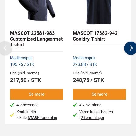
MASCOT 22581-983
MASCOT 17382-942
Customized Langærmet
Cooldry T-shirt
T-shirt
Previous
N
Medlemspris
Medlemspris
195,75 / STK
223,88 / STK
Pris (inkl. moms)
Pris (inkl. moms)
217,50 / STK
248,75 / STK
Se mere
Se mere
4-7 hverdage
4-7 hverdage
Kontakt din
Varen kan afhentes
lokale
STARK forretning
i
2 forretninger