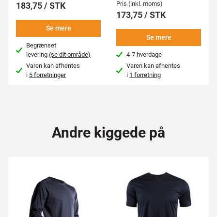
Pris (inkl. moms)
183,75 / STK
173,75 / STK
Se mere
Se mere
Begrænset
levering
(se dit område)
4-7 hverdage
Varen kan afhentes
Varen kan afhentes
i
5 forretninger
i
1 forretning
Andre kiggede på