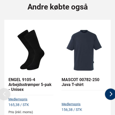
Andre købte også
ENGEL 9105-4
MASCOT 00782-250
Arbejdsstrømper 5-pak
Java T-shirt
- Unisex
Previous
N
Medlemspris
Medlemspris
165,38 / STK
156,38 / STK
Pris (inkl. moms)