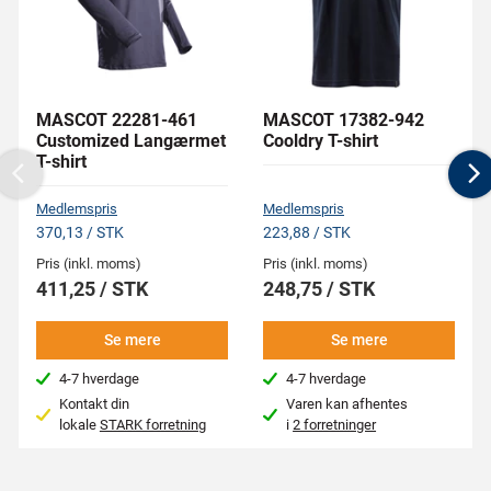
MASCOT 22281-461
MASCOT 17382-942
Customized Langærmet
Cooldry T-shirt
T-shirt
Previous
N
Medlemspris
Medlemspris
370,13 / STK
223,88 / STK
Pris (inkl. moms)
Pris (inkl. moms)
411,25 / STK
248,75 / STK
Se mere
Se mere
4-7 hverdage
4-7 hverdage
Kontakt din
Varen kan afhentes
lokale
STARK forretning
i
2 forretninger