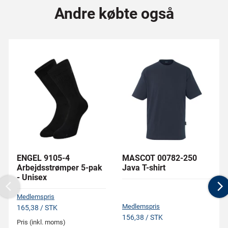
Andre købte også
ENGEL 9105-4
MASCOT 00782-250
Arbejdsstrømper 5-pak
Java T-shirt
- Unisex
Previous
N
Medlemspris
Medlemspris
165,38 / STK
156,38 / STK
Pris (inkl. moms)