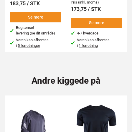
Pris (inkl. moms)
183,75 / STK
173,75 / STK
Se mere
Se mere
Begrænset
levering
(se dit område)
4-7 hverdage
Varen kan afhentes
Varen kan afhentes
i
5 forretninger
i
1 forretning
Andre kiggede på